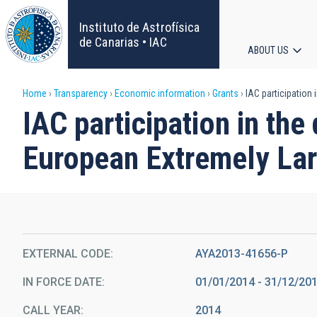
Skip
to
Instituto de Astrofísica
main
de Canarias • IAC
ABOUT US
content
Main
Breadcrumb
Home
Transparency
Economic information
Grants
IAC participation
navigat
IAC participation in t
European Extremely Lar
EXTERNAL CODE
AYA2013-41656-P
IN FORCE DATE
01/01/2014 - 31/12/20
CALL YEAR
2014