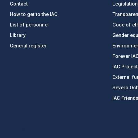
Contact
Legislation
How to get to the IAC
Transpare
List of personnel
Code of eth
Library
Gender equa
General register
Environment
Forever IA
IAC Projec
External fu
Severo Oc
IAC Friend
PostFooter > Newsletter link