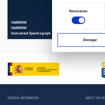
Selección
Necesarias
de
consentimiento
E-ELT
HARMONI
European Extrem
HARMONI
Telescope
Instrument
Spectrograph
Nocturnal
Denegar
GENERAL INFORMATION
ABOUT THE IA