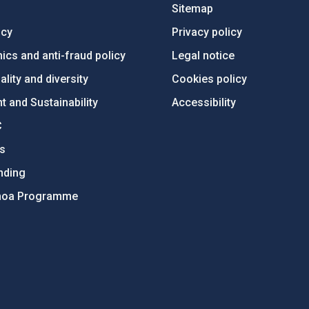
Sitemap
ncy
Privacy policy
ics and anti-fraud policy
Legal notice
lity and diversity
Cookies policy
 and Sustainability
Accessibility
C
ts
nding
hoa Programme
s