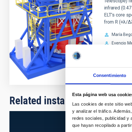
Telescope) fir
infrared (0.47
ELT's core sp
from R (≡λ/Δ
María Beg
Evencio
Me
In progres
Consentimiento
Esta página web usa cookie
Related installations
Las cookies de este sitio we
y analizar el tráfico. Ademá
redes sociales, publicidad y
que hayan recopilado a parti