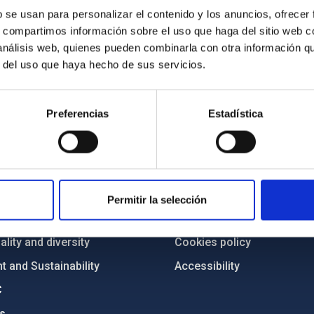
b se usan para personalizar el contenido y los anuncios, ofrecer
s, compartimos información sobre el uso que haga del sitio web 
 análisis web, quienes pueden combinarla con otra información q
r del uso que haya hecho de sus servicios.
Preferencias
Estadística
C
IAC PORTAL
Sitemap
ncy
Privacy policy
Permitir la selección
ics and anti-fraud policy
Legal notice
lity and diversity
Cookies policy
 and Sustainability
Accessibility
C
ts