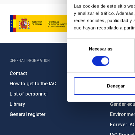
Las cookies de este sitio we
y analizar el tráfico. Ademá
redes sociales, publicidad y
que hayan recopilado a parti
Selección
Necesarias
de
consentimiento
GENERAL INFORMATION
ABOUT THE IA
Contact
Legislation
How to get to the IAC
Transpare
Denegar
List of personnel
Code of eth
Library
Gender equa
General register
Environment
Forever IA
IAC Projec