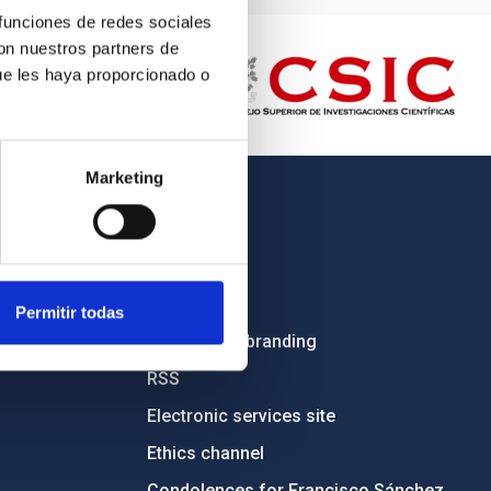
 funciones de redes sociales
con nuestros partners de
ue les haya proporcionado o
Marketing
OTHER LINKS
Employment
Tenders
Permitir todas
Institutional branding
RSS
Electronic services site
Ethics channel
Condolences for Francisco Sánchez