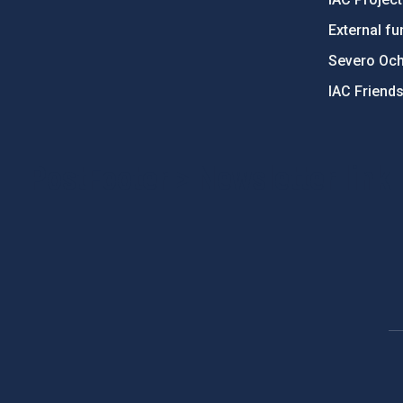
External fu
Severo Oc
IAC Friend
PostFooter > Newsletter link