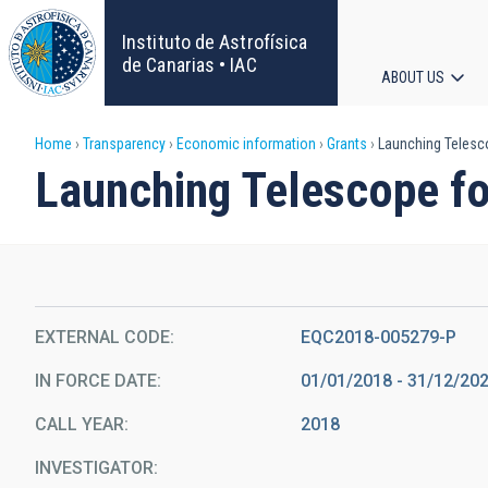
Skip
to
Instituto de Astrofísica
main
de Canarias • IAC
ABOUT US
content
Main
Breadcrumb
Home
Transparency
Economic information
Grants
Launching Telesco
navigat
Launching Telescope fo
EXTERNAL CODE
EQC2018-005279-P
IN FORCE DATE
01/01/2018 - 31/12/20
CALL YEAR
2018
INVESTIGATOR