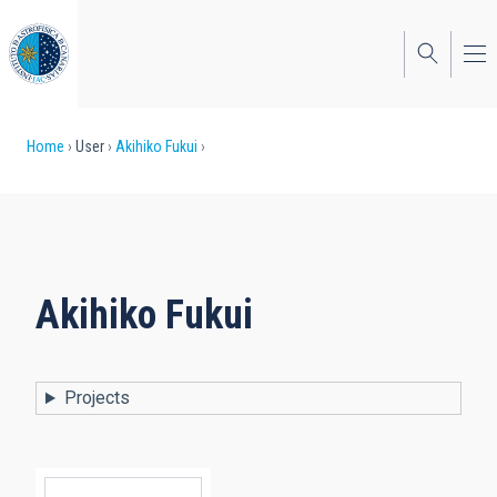
Skip
to
main
content
Breadcrumb
Home
User
Akihiko Fukui
Akihiko
Fukui
Projects