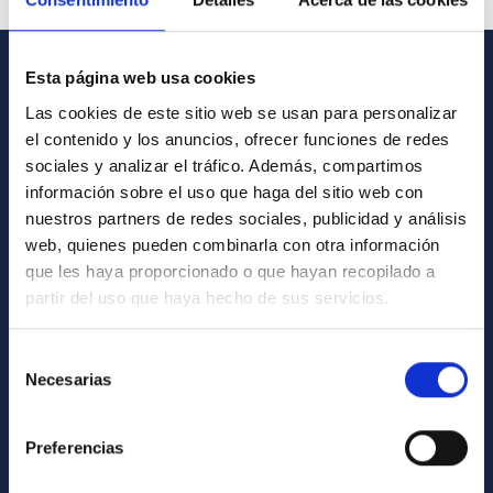
Esta página web usa cookies
GENERAL INFORMATION
Las cookies de este sitio web se usan para personalizar
el contenido y los anuncios, ofrecer funciones de redes
Contact
sociales y analizar el tráfico. Además, compartimos
How to get to the IAC
información sobre el uso que haga del sitio web con
List of personnel
nuestros partners de redes sociales, publicidad y análisis
web, quienes pueden combinarla con otra información
Library
que les haya proporcionado o que hayan recopilado a
General register
partir del uso que haya hecho de sus servicios.
ABOUT THE IAC
Selección
Necesarias
de
Legislation
consentimiento
Transparency
Preferencias
Code of ethics and anti-fraud policy