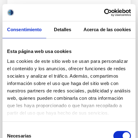
Consentimiento
Detalles
Acerca de las cookies
PERMANENT (OPEN TO PUBLIC)
Esta página web usa cookies
UN CONTRATO - TÉCNICO/A
Las cookies de este sitio web se usan para personalizar
MANTENIMIENTO GENERAL
el contenido y los anuncios, ofrecer funciones de redes
OBSERVATORIOS (ORM-LA PALMA) - FIJO
sociales y analizar el tráfico. Además, compartimos
LABORAL -PS-2026-031
información sobre el uso que haga del sitio web con
nuestros partners de redes sociales, publicidad y análisis
Se convoca proceso selectivo para el ingreso, como
web, quienes pueden combinarla con otra información
personal laboral fijo, de un puesto de trabajo con la
categoría profesional de Técnico/a Mantenimiento
que les haya proporcionado o que hayan recopilado a
General, acogido a Convenio y que tendrá
partir del uso que haya hecho de sus servicios.
Selección
Necesarias
de