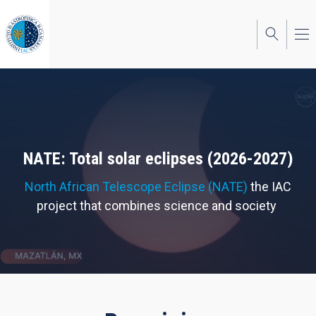
Skip
to
main
content
NATE: Total solar eclipses (2026-2027)
North African Telescope Eclipse (NATE)
the IAC
project that combines science and society