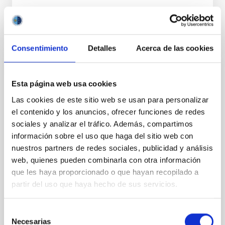
Consentimiento
Detalles
Acerca de las cookies
PERMANENT (OPEN TO PUBLIC)
Esta página web usa cookies
UN CONTRATO - TÉCNICO/A
Las cookies de este sitio web se usan para personalizar
MANTENIMIENTO GENERAL
el contenido y los anuncios, ofrecer funciones de redes
OBSERVATORIOS (ORM-LA PALMA) - FIJO
sociales y analizar el tráfico. Además, compartimos
LABORAL -PS-2026-031
información sobre el uso que haga del sitio web con
nuestros partners de redes sociales, publicidad y análisis
Se convoca proceso selectivo para el ingreso, como
web, quienes pueden combinarla con otra información
personal laboral fijo, de un puesto de trabajo con la
categoría profesional de Técnico/a Mantenimiento
que les haya proporcionado o que hayan recopilado a
General, acogido a Convenio y que tendrá
partir del uso que haya hecho de sus servicios.
Selección
Necesarias
de