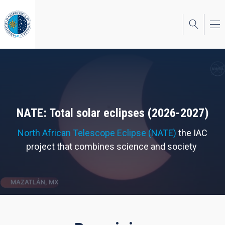
Skip
to
main
content
NATE: Total solar eclipses (2026-2027)
North African Telescope Eclipse (NATE)
the IAC
project that combines science and society