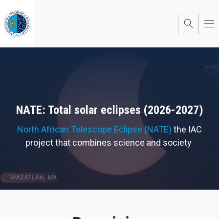
Skip
to
main
content
NATE: Total solar eclipses (2026-2027)
North African Telescope Eclipse (NATE)
the IAC
project that combines science and society