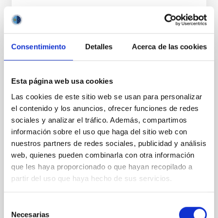
Consentimiento
Detalles
Acerca de las cookies
PERMANENT (OPEN TO PUBLIC)
Esta página web usa cookies
UN CONTRATO - TÉCNICO/A
Las cookies de este sitio web se usan para personalizar
MANTENIMIENTO GENERAL
el contenido y los anuncios, ofrecer funciones de redes
OBSERVATORIOS (ORM-LA PALMA) - FIJO
sociales y analizar el tráfico. Además, compartimos
LABORAL -PS-2026-031
información sobre el uso que haga del sitio web con
nuestros partners de redes sociales, publicidad y análisis
Se convoca proceso selectivo para el ingreso, como
web, quienes pueden combinarla con otra información
personal laboral fijo, de un puesto de trabajo con la
categoría profesional de Técnico/a Mantenimiento
que les haya proporcionado o que hayan recopilado a
General, acogido a Convenio y que tendrá
partir del uso que haya hecho de sus servicios.
Selección
Necesarias
de