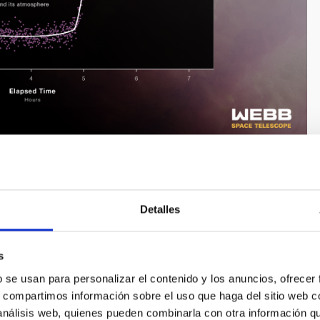
o de brillo del sistema estelar a lo largo del tiempo, a
 NASA, ESA, CSA, R. Crawford (STScI)
esta pequeña diferencia, y esto es solo posible gracias a
Detalles
nda del infrarrojo cercano y a sus sensores fotométricos
queño movimiento durante la obtención de los datos habría
etección que debe ser extraordinariamente precisa, y Webb lo
s
b se usan para personalizar el contenido y los anuncios, ofrecer
 la estructura de la atmósfera de WASP-39 b, la cobertura de
s, compartimos información sobre el uso que haga del sitio web 
izando modelos de circulación general tridimensionales,
 análisis web, quienes pueden combinarla con otra información q