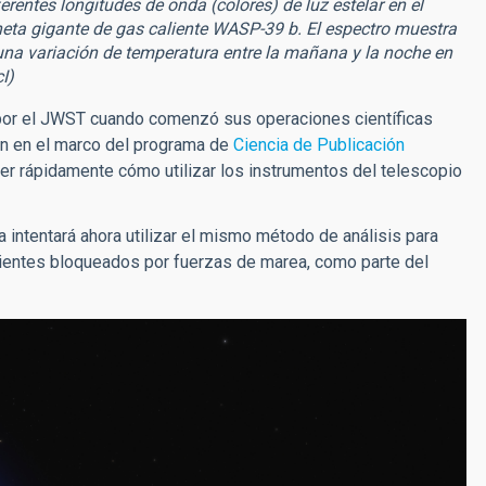
rentes longitudes de onda (colores) de luz estelar en el
neta gigante de gas caliente WASP-39 b. El espectro muestra
una variación de temperatura entre la mañana y la noche en
I)
or el JWST cuando comenzó sus operaciones científicas
on en el marco del programa de
Ciencia de Publicación
er rápidamente cómo utilizar los instrumentos del telescopio
a intentará ahora utilizar el mismo método de análisis para
alientes bloqueados por fuerzas de marea, como parte del