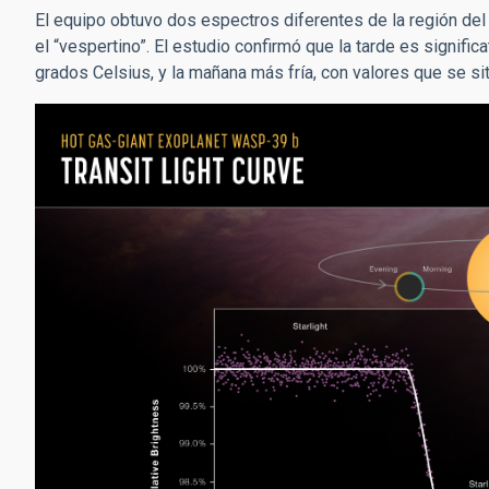
El equipo obtuvo dos espectros diferentes de la región del 
el “vespertino”. El estudio confirmó que la tarde es signif
grados Celsius, y la mañana más fría, con valores que se si