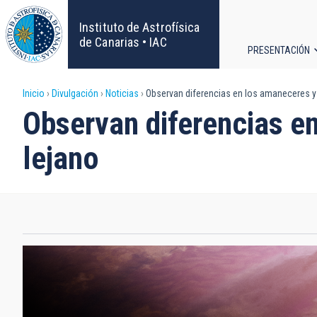
Pasar
al
Instituto de Astrofísica
contenido
de Canarias • IAC
PRESENTACIÓN
principal
Navega
Sobrescribir
Inicio
Divulgación
Noticias
Observan diferencias en los amaneceres y
principa
Observan diferencias e
enlaces
lejano
de
ayuda
a
la
navegación