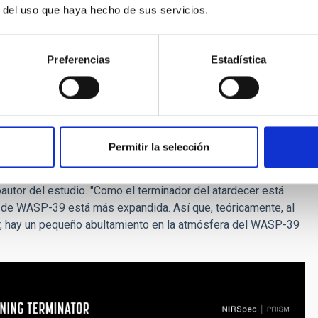
rológicos en la Tierra, los investigadores descubrieron que en
r del uso que haya hecho de sus servicios.
an enfriado en el lado nocturno, mientras que el lado del
no. Como resultado, el lado matutino del terminador es más
Preferencias
Estadística
table diferencia de presión atmosférica, lo que origina
a velocidad del viento en WASP-39 b puede alcanzar miles de
osidad diferente, siendo probablemente más nubosa la mañana
a cobertura de nubes puede afectar a la temperatura y
Permitir la selección
 se obtiene información tridimensional del planeta que antes
oautor del estudio. "Como el terminador del atardecer está
a de WASP-39 está más expandida. Así que, teóricamente, al
ar, hay un pequeño abultamiento en la atmósfera del WASP-39