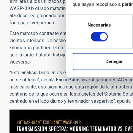
similares a los utilizados para predecir los patrones meteo
que hayan recopilado a parti
WASP-39 b el lado matutino es azotado por vientos que se h
atardecer es golpeado por el aire calentado en el lado diur
Selección
frío que el vespertino.
Necesarias
de
consentimiento
Este marcado contraste entre temperaturas deriva en una no
vientos intensos. De hecho, la investigación sugiere que l
kilómetros por hora. También hallaron indicios de una nub
que la tarde. Futuros trabajos del equipo estudiarán cómo l
Denegar
viceversa.
"Este análisis también es especialmente interesante porque
no se obtenía", señala
Enric Pallé
, investigador del IAC y c
más caliente, eso significa que está región de la atmósfer
contrario de lo que ocurre en los planetas del Sistema Sol
centrado en el lado diurno y terminador vespertino”, apunta.