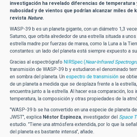
investigación ha revelado diferencias de temperatura y
nubosidad y de vientos que podrían alcanzar miles de k
revista
Nature
.
WASP-39 b es un planeta gigante, con un diámetro 1,3 veces 
Saturno, que orbita alrededor de una estrella situada a unos
estrella madre por fuerzas de marea, como la Luna a la Tierra
constantes: un lado del planeta está siempre expuesto a su
Gracias al espectrógrafo
NIRSpec (
Near-Infrared Spectrogr
transmisión de WASP-39 b y estudiaron el denominado termina
en sombra del planeta. Un
espectro de transmisión
se obtie
de un planeta a medida que se desplaza frente a la estrella,
encuentra junto a la estrella. Al hacer esa comparación, lo
temperatura, la composición y otras propiedades de la atmó
"WASP-39 b se ha convertido en una especie de planeta de 
JWST", explica
Néstor Espinoza
, investigador del
Space Te
estudio. "Tiene una atmósfera extendida, por lo que la señal
del planeta es bastante intensa", añade.