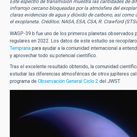
Este espectro de transmisión muestra las cantidades de dife
infrarrojo cercano bloqueadas por la atmósfera del exopla
claras evidencias de agua y dióxido de carbono, así como 
el exoplaneta. Créditos: NASA, ESA, CSA, R. Crawford (STSc
WASP-39 b fue uno de los primeros planetas observados p
regulares en 2022. Los datos de este estudio se recopilar
Temprana
para ayudar a la comunidad internacional a entend
y aprovechar todo su potencial científico.
Tras el excelente resultado obtenido, la comunidad científic
estudiar las diferencias atmosféricas de otros jupíteres c
programa de
Observación General Ciclo 2
del JWST.