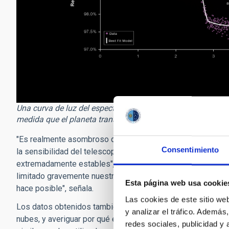
Una curva de luz del espectrógrafo NIRSpec muestra el cambi
medida que el planeta transitaba por la estrella. Créditos:
"Es realmente asombroso que seamos capaces de distinguir 
Consentimiento
la sensibilidad del telescopio JWST en las longitudes de o
extremadamente estables", explica Espinoza. "Cualquier pe
limitado gravemente nuestra capacidad para realizar esta d
Esta página web usa cookie
hace posible", señala.
Las cookies de este sitio we
Los datos obtenidos también permitieron al equipo estudiar
y analizar el tráfico. Ademá
nubes, y averiguar por qué el atardecer es más cálido. Util
redes sociales, publicidad y