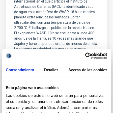
internacional, en el que participa el Instituto de
Astrofísica de Canarias (IAC), ha identificado vapor
de agua en la atmósfera de WASP-18 b, un masivo
planeta extrasolar, de los llamados júpiter
ultracalientes, con una temperatura de cerca de
2.700 °C. El hallazgo se publica en la revista Nature .
El exoplaneta WASP-18 b se encuentra a unos 400
años luz de la Tierra, es 10 veces más grande que
Júpiter y tiene un periodo orbital de menos de un día.
La extrema proximidad a la que se encuentra
Fecha de publicación
31/05/2023 - 19:14
Consentimiento
Detalles
Acerca de las cookies
Esta página web usa cookies
Las cookies de este sitio web se usan para personalizar
RESULTADO DE INVESTIGACIÓN
el contenido y los anuncios, ofrecer funciones de redes
El descubrimiento de un exoplaneta
sociales y analizar el tráfico. Además, compartimos
gigante gaseoso orbitando a una estrella