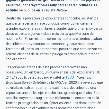
calientes, con trayectorias muy cercanas y circulares. El
estudio se publica en la revista
Nature
.
Dentro de la población de exoplanetas conocidos, existen los
que pertenecen a la clase conocida como júpiter caliente:
grandes exoplanetas similares a Júpiter que orbitan muy cerca
de su estrella, algunos incluso más cerca que Mercurio de
nuestro Sol. Es un misterio cómo los jupíteres calientes acaban
describiendo trayectorias tan cercanas, ya que no pueden
formarse allí, pero los astrónomos postulan que comienzan en
órbitas alejadas de su estrella y luego migran hacia el interior
con el tiempo.
Las primeras etapas de este proceso rara vez se han
observado. Sin embargo, un nuevo análisis del exoplaneta TIC
241249530 b, detectado por el satélite
TESS
(
Transiting
Exoplanet Survey Satellite
) de la NASA en 2020, ha revelado que
su órbita es extremadamente excéntrica, describiendo una
elipse con uno de los ejes mucho mas grande que el otro. Esta
peculiar trayectoria sugiere que el planeta se encuentra en la
fase de premigración de un júpiter caliente. Los datos también
confirmaron que el exoplaneta es aproximadamente cinco