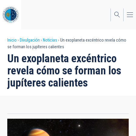
Pasar
al
contenido
principal
Sobrescribir
Inicio
Divulgación
Noticias
Un exoplaneta excéntrico revela cómo
se forman los jupíteres calientes
enlaces
Un exoplaneta excéntrico
de
revela cómo se forman los
ayuda
jupíteres calientes
a
la
navegación