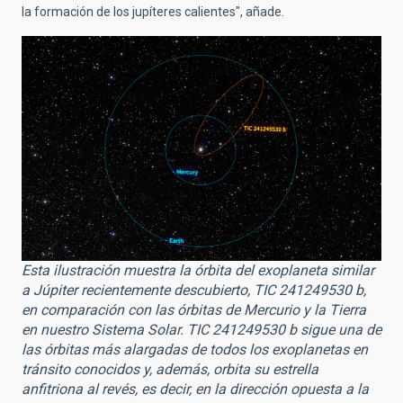
la formación de los jupíteres calientes", añade.
Esta ilustración muestra la órbita del exoplaneta similar
a Júpiter recientemente descubierto, TIC 241249530 b,
en comparación con las órbitas de Mercurio y la Tierra
en nuestro Sistema Solar. TIC 241249530 b sigue una de
las órbitas más alargadas de todos los exoplanetas en
tránsito conocidos y, además, orbita su estrella
anfitriona al revés, es decir, en la dirección opuesta a la