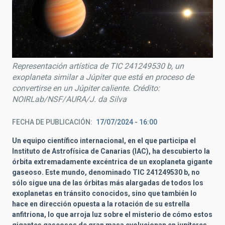
Representación artística de TIC 241249530 b, un
exoplaneta similar a Júpiter que está en proceso de
convertirse en un Júpiter caliente. Crédito:
NOIRLab/NSF/AURA/J. da Silva
FECHA DE PUBLICACIÓN
17/07/2024 - 16:00
Un equipo científico internacional, en el que participa el
Instituto de Astrofísica de Canarias (IAC), ha descubierto la
órbita extremadamente excéntrica de un exoplaneta gigante
gaseoso. Este mundo, denominado TIC 241249530 b, no
sólo sigue una de las órbitas más alargadas de todos los
exoplanetas en tránsito conocidos, sino que también lo
hace en dirección opuesta a la rotación de su estrella
anfitriona, lo que arroja luz sobre el misterio de cómo estos
gigantes gaseosos de gran masa evolucionan en jupíteres