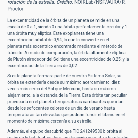
rotación de la estrella. Crédito:
NOIRLab/NSF/AURA/R.
Proctor
La excentricidad de la órbita de un planeta se mide en una
escala de 0 a 1, siendo 0 una órbita perfectamente circular y 1
una órbita muy elíptica. Este exoplaneta tiene una
excentricidad orbital de 0,94, lo que lo convierte en el
planeta más excéntrico encontrado mediante el método de
tránsito. A modo de comparación, la órbita altamente elíptica
de Plutón alrededor del Sol tiene una excentricidad de 0,25; y la
excentricidad de la Tierra es de 0,02.
Si este planeta formara parte de nuestro Sistema Solar, su
órbita se extendería desde su máximo acercamiento, diez
veces más cerca del Sol que Mercurio, hasta su máximo
alejamiento, a la distancia de la Tierra. Esta órbita tan peculiar
provocaría en el planeta temperaturas cambiantes que irían
desde los sofocantes calores de un día de verano hasta
temperaturas tan elevadas que podrían fundir el titanio en el
momento de máxima cercanía a su estrella.
Además, el equipo descubrió que TIC 241249530 b orbita al
revés de lo habitual, es decir, en dirección opuesta a la rotación