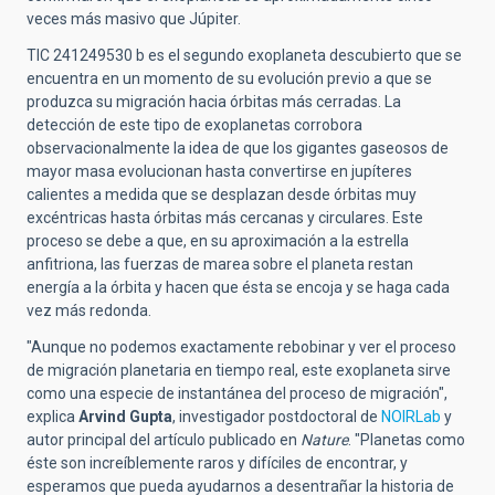
veces más masivo que Júpiter.
TIC 241249530 b es el segundo exoplaneta descubierto que se
encuentra en un momento de su evolución previo a que se
produzca su migración hacia órbitas más cerradas. La
detección de este tipo de exoplanetas corrobora
observacionalmente la idea de que los gigantes gaseosos de
mayor masa evolucionan hasta convertirse en jupíteres
calientes a medida que se desplazan desde órbitas muy
excéntricas hasta órbitas más cercanas y circulares. Este
proceso se debe a que, en su aproximación a la estrella
anfitriona, las fuerzas de marea sobre el planeta restan
energía a la órbita y hacen que ésta se encoja y se haga cada
vez más redonda.
"Aunque no podemos exactamente rebobinar y ver el proceso
de migración planetaria en tiempo real, este exoplaneta sirve
como una especie de instantánea del proceso de migración",
explica
Arvind Gupta
, investigador postdoctoral de
NOIRLab
y
autor principal del artículo publicado en
Nature
. "Planetas como
éste son increíblemente raros y difíciles de encontrar, y
esperamos que pueda ayudarnos a desentrañar la historia de