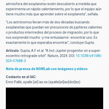
atmósfera del exoplaneta recién descubierto a medida que
experimenta un rápido calentamiento, por lo que el equipo aún
tiene mucho más que aprender sobre el exoplaneta”, señala.
"Los astrónomos llevan más de dos décadas buscando
exoplanetas que puedan ser precursores de jupíteres calientes
o productos intermedios del proceso de migración, por lo que
nos sorprendió mucho -y me entusiasmó- encontrar uno. Es
exactamente lo que esperaba encontrar", concluye Gupta.
Artículo:
Gupta, A.F. et al. “A hot-Jupiter progenitor on a super-
eccentric retrograde orbit”. Nature, 2024. DOI:
10.1038/s41586-
024-07688-3
Nota de prensa de NOIRLab con imágenes y vídeos
Contacto en el IAC:
Enric Pallé,
epalle
[at]
iac.es
(epalle[at]iac[dot]es)