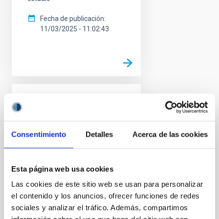
Fecha de publicación
11/03/2025 - 11:02:43
NOTA DE PRENSA
Un exoplaneta excéntrico
revela cómo se forman
Consentimiento
Detalles
Acerca de las cookies
los jupíteres calientes
Un equipo científico
Esta página web usa cookies
internacional, en el que
Las cookies de este sitio web se usan para personalizar
participa el Instituto de
Astrofísica de Canarias (IAC),
el contenido y los anuncios, ofrecer funciones de redes
ha descubierto la órbita
sociales y analizar el tráfico. Además, compartimos
extremadamente excéntrica de