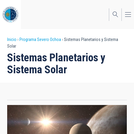
Pasar
al
contenido
principal
Sobrescribir
Inicio
Programa Severo Ochoa
Sistemas Planetarios y Sistema
Solar
enlaces
Sistemas Planetarios y
de
Sistema Solar
ayuda
a
la
navegación