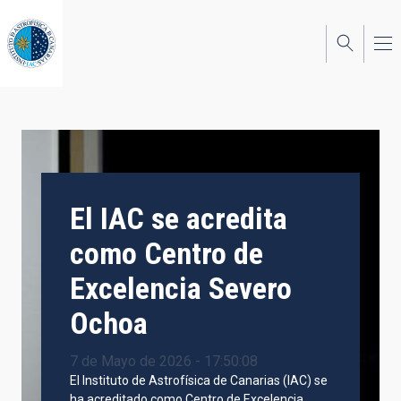
Pasar
al
contenido
principal
El IAC se acredita
como Centro de
Excelencia Severo
Ochoa
7 de Mayo de 2026 - 17:50:08
El Instituto de Astrofísica de Canarias (IAC) se
ha acreditado como Centro de Excelencia