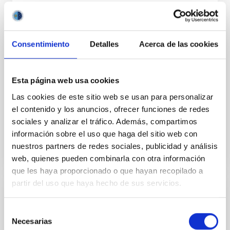
Acuerdo de explotación científica de los
telescopios William Herschel e Isaac
Newton entre el Instituto de Astrofísica de
Consentimiento
Detalles
Acerca de las cookies
Canarias (IAC) y Science and Technology
Facilities Council (STFC) y la Nederlandese
Esta página web usa cookies
Organisatie voor Wetenschappelijk
Las cookies de este sitio web se usan para personalizar
Onderzoek (NWO)
el contenido y los anuncios, ofrecer funciones de redes
In force
sociales y analizar el tráfico. Además, compartimos
información sobre el uso que haga del sitio web con
nuestros partners de redes sociales, publicidad y análisis
web, quienes pueden combinarla con otra información
que les haya proporcionado o que hayan recopilado a
partir del uso que haya hecho de sus servicios.
Acuerdo para la instalación del Telescopio
de Treinta Metros (TMT) en el
Selección
Necesarias
de
Observatorio del Roque de los Muchachos