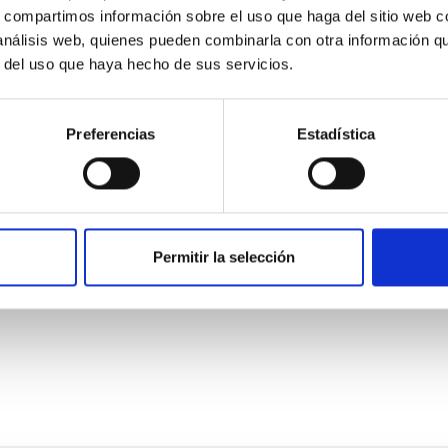
s, compartimos información sobre el uso que haga del sitio web 
 análisis web, quienes pueden combinarla con otra información q
r del uso que haya hecho de sus servicios.
Preferencias
Estadística
obre el experimento en colaboración entre el 
Sur.
tir que los experimentos de campo LGS-AO sean realizados en el
Permitir la selección