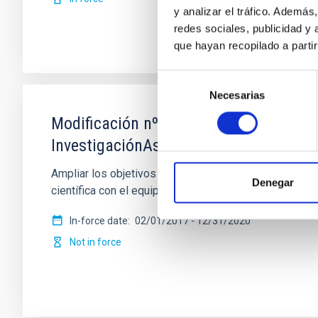
y analizar el tráfico. Ademá
redes sociales, publicidad y
que hayan recopilado a parti
Selección
Necesarias
de
consentimiento
Modificación nº 1 a la Carta Acuerdo s
InvestigaciónAstronómica Hemisferio 
Ampliar los objetivos de la colaboración para permi
Denegar
científica con el equipo de sistemas de
In-force date
02/01/2017
-
12/31/2020
Not in force