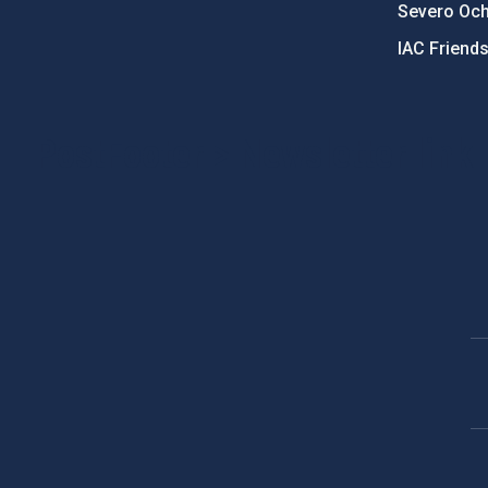
Severo Oc
IAC Friend
PostFooter > Newsletter link