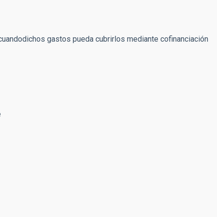
y cuandodichos gastos pueda cubrirlos mediante cofinanciación
e