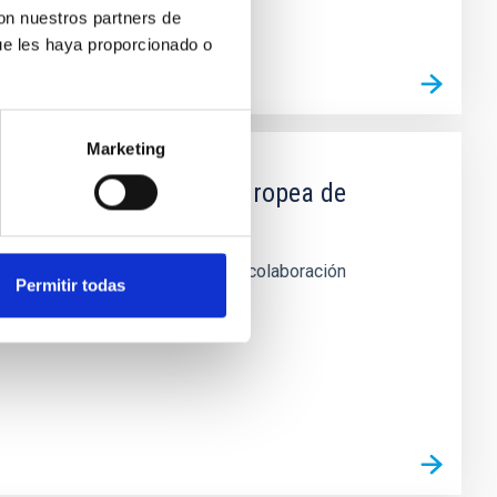
con nuestros partners de
ue les haya proporcionado o
Marketing
IAC y la Organización Europea de
 telescopio WHT de La Palma en colaboración
Permitir todas