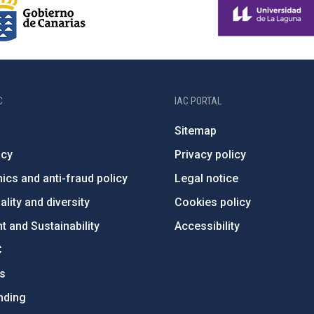
C
IAC PORTAL
Sitemap
ncy
Privacy policy
ics and anti-fraud policy
Legal notice
lity and diversity
Cookies policy
 and Sustainability
Accessibility
C
ts
nding