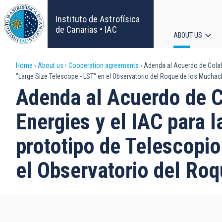
Skip
to
Instituto de Astrofísica
main
de Canarias • IAC
ABOUT US
content
Main
Breadcrumb
Home
About us
Cooperation agreements
Adenda al Acuerdo de Colabor
navigat
"Large Size Telescope - LST" en el Observatorio del Roque de los Muchac
Adenda al Acuerdo de Co
Energies y el IAC para l
prototipo de Telescopi
el Observatorio del Ro