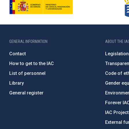
GENERAL INFORMATION
ABOUT THE IA
Contact
Legislation
How to get to the IAC
Transpare
List of personnel
Code of eth
Library
Gender equa
General register
Environment
Forever IA
IAC Projec
External fu