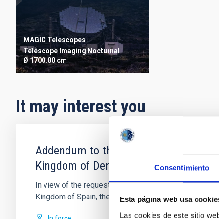
MAGIC Telescopes
Telescope
Imaging
Nocturnal
Ø 1700.00 cm
It may interest you
Addendum to the protocol on cooperati
Kingdom of Denmark, the United Kingd
Consentimiento
In view of the request by the Federal Republic of Ge
Kingdom of Spain, the Kingdom
Esta página web usa cookie
Las cookies de este sitio we
In force