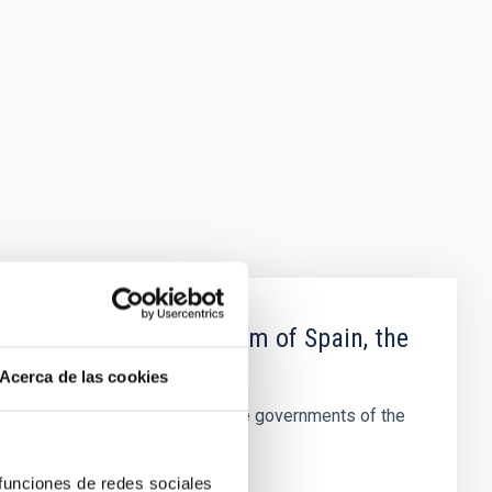
ernments of the Kingdom of Spain, the
 the Kingdom of Sweden
Acerca de las cookies
arch and the protocol between the governments of the
 funciones de redes sociales