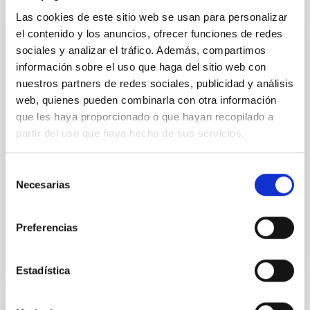
Las cookies de este sitio web se usan para personalizar
el contenido y los anuncios, ofrecer funciones de redes
Modificación nº 1 a la Carta Acuerdo sobre
sociales y analizar el tráfico. Además, compartimos
el experimento en colaboración entre el
información sobre el uso que haga del sitio web con
IAC y la Organización Europea de
nuestros partners de redes sociales, publicidad y análisis
InvestigaciónAstronómica Hemisferio Sur.
web, quienes pueden combinarla con otra información
que les haya proporcionado o que hayan recopilado a
Ampliar los objetivos de la colaboración para permitir
partir del uso que haya hecho de sus servicios.
que los experimentos de campo LGS-AO sean
realizados en el telescopio WHT de La Palma en
colaboración científica con el equipo de sistemas de
Selección
Necesarias
de
In-force date
02/01/2017
-
12/31/2020
consentimiento
Not in force
Preferencias
Estadística