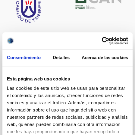
It may interest you
Consentimiento
Detalles
Acerca de las cookies
Acuerdo de explotación científica de los
Esta página web usa cookies
telescopios William Herschel e Isaac
Las cookies de este sitio web se usan para personalizar
Newton entre el Instituto de Astrofísica de
el contenido y los anuncios, ofrecer funciones de redes
Canarias (IAC) y Science and Technology
sociales y analizar el tráfico. Además, compartimos
Facilities Council (STFC) y la Nederlandese
información sobre el uso que haga del sitio web con
Organisatie voor Wetenschappelijk
nuestros partners de redes sociales, publicidad y análisis
Onderzoek (NWO)
web, quienes pueden combinarla con otra información
que les haya proporcionado o que hayan recopilado a
In force