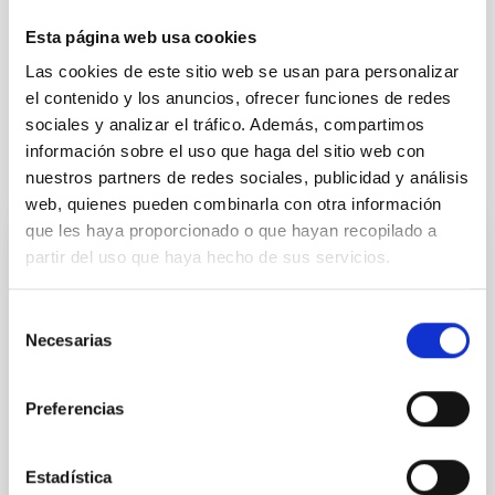
Publicación en BOE del Convenio Conexión
Esta página web usa cookies
IACTEC RED.ES-IAC
Las cookies de este sitio web se usan para personalizar
el contenido y los anuncios, ofrecer funciones de redes
sociales y analizar el tráfico. Además, compartimos
información sobre el uso que haga del sitio web con
It may interest you
nuestros partners de redes sociales, publicidad y análisis
web, quienes pueden combinarla con otra información
que les haya proporcionado o que hayan recopilado a
partir del uso que haya hecho de sus servicios.
Acuerdo de explotación científica de los
telescopios William Herschel e Isaac
Newton entre el Instituto de Astrofísica de
Selección
Necesarias
de
Canarias (IAC) y Science and Technology
consentimiento
Facilities Council (STFC) y la Nederlandese
Organisatie voor Wetenschappelijk
Preferencias
Onderzoek (NWO)
In force
Estadística