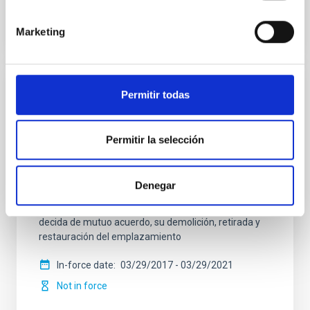
Marketing
Permitir todas
Acuerdo para la instalación del Telescopio
de Treinta Metros (TMT) en el
Observatorio del Roque de los Muchachos
Permitir la selección
entre el IAC y el TMT International
Observatory LLC
Denegar
Regular las condiciones para la instalación del TMT
en el ORM, su futura operación y, cuando así se
decida de mutuo acuerdo, su demolición, retirada y
restauración del emplazamiento
In-force date
03/29/2017
-
03/29/2021
Not in force