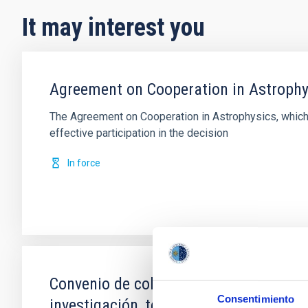
It may interest you
Agreement on Cooperation in Astrophy
The Agreement on Cooperation in Astrophysics, which
effective participation in the decision
In force
Convenio de colaboración entre el IAC
Consentimiento
investigación, tecnología e innovació