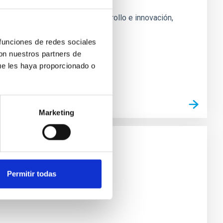
njuntos en investigación, desarrollo e innovación,
 funciones de redes sociales
con nuestros partners de
ue les haya proporcionado o
Marketing
ca de Canarias
o e investigación
Permitir todas