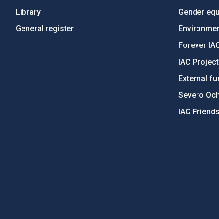
Library
Gender equa
General register
Environment
Forever IA
IAC Projec
External fu
Severo Oc
IAC Friend
PostFooter > Newsletter link