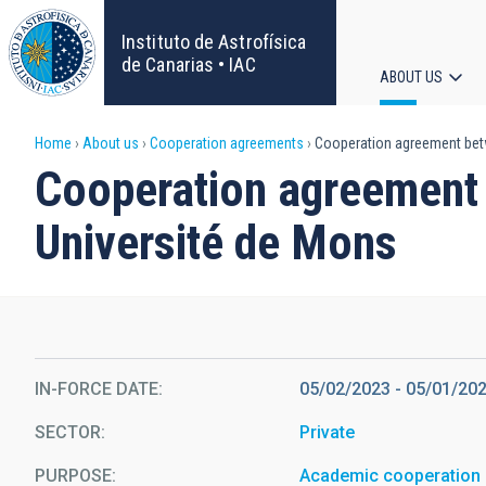
Skip
to
Instituto de Astrofísica
main
de Canarias • IAC
ABOUT US
content
Main
Breadcrumb
Home
About us
Cooperation agreements
Cooperation agreement betwe
navigat
Cooperation agreement b
Université de Mons
IN-FORCE DATE
05/02/2023
-
05/01/20
SECTOR
Private
PURPOSE
Academic cooperation