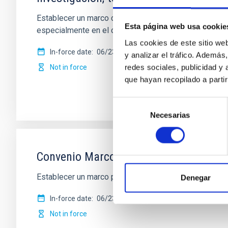
Establecer un marco de cooperación para la firma de c
Esta página web usa cookie
especialmente en el campo de la
Las cookies de este sitio we
In-force date
06/23/2015
-
06/23/2025
y analizar el tráfico. Ademá
redes sociales, publicidad y
Not in force
que hayan recopilado a parti
Selección
Necesarias
de
consentimiento
Convenio Marco entre la Universidad Eu
Establecer un marco para la realización en común de 
Denegar
In-force date
06/23/2014
-
06/23/2024
Not in force