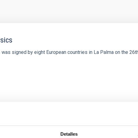
sics
 was signed by eight European countries in La Palma on the 26t
 y CALSEC para la implementación de iniciativ
Detalles
n en el sector de spectroscopía de Rayos Gamm