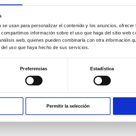
onvenios específicos que faciliten la realización de proyectos co
s
b se usan para personalizar el contenido y los anuncios, ofrecer
s, compartimos información sobre el uso que haga del sitio web 
 análisis web, quienes pueden combinarla con otra información q
r del uso que haya hecho de sus servicios.
Preferencias
Estadística
ropea de Canarias y el Instituto de Astrofísi
actividades de formación, intercambio de alumnos, asesoramient
Permitir la selección