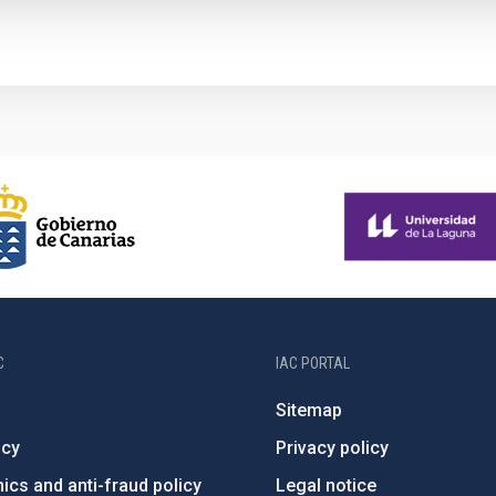
C
IAC PORTAL
Sitemap
ncy
Privacy policy
ics and anti-fraud policy
Legal notice