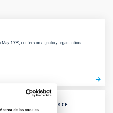
h May 1979, confers on signatory organisations
as específicas en campos de
Acerca de las cookies
a y sus aplicaciones