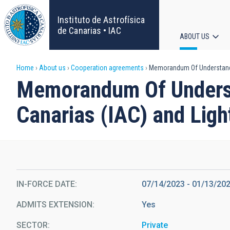
Skip
to
Instituto de Astrofísica
main
de Canarias • IAC
ABOUT US
content
Main
Breadcrumb
Home
About us
Cooperation agreements
Memorandum Of Understanding
navigat
Memorandum Of Understa
Canarias (IAC) and Ligh
IN-FORCE DATE
07/14/2023
-
01/13/20
ADMITS EXTENSION
Yes
SECTOR
Private