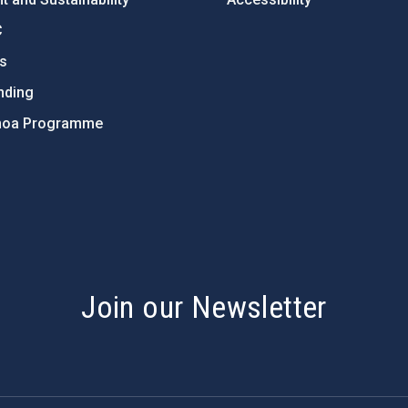
C
ts
nding
hoa Programme
s
Join our Newsletter