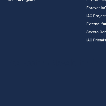
Forever IA
IAC Projec
External fu
Severo Oc
IAC Friend
PostFooter > Newsletter link