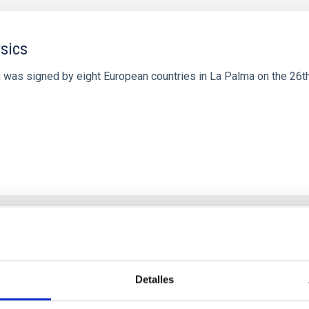
sics
 was signed by eight European countries in La Palma on the 26t
 y CALSEC para la implementación de iniciativ
n en el sector de spectroscopía de Rayos Gamm
Detalles
onvenios específicos que faciliten la realización de proyectos co