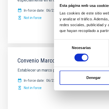
especialmente en el campo de la
Esta página web usa cookie
In-force date
06/23/2015
-
06/23/2025
Las cookies de este sitio we
Not in force
y analizar el tráfico. Ademá
redes sociales, publicidad y
que hayan recopilado a parti
Selección
Necesarias
de
consentimiento
Convenio Marco entre la Universidad Eu
Establecer un marco para la realización en común de 
Denegar
In-force date
06/23/2014
-
06/23/2024
Not in force