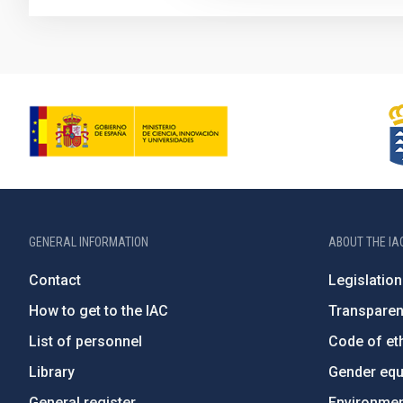
GENERAL INFORMATION
ABOUT THE IA
Contact
Legislation
How to get to the IAC
Transpare
List of personnel
Code of eth
Library
Gender equa
General register
Environment