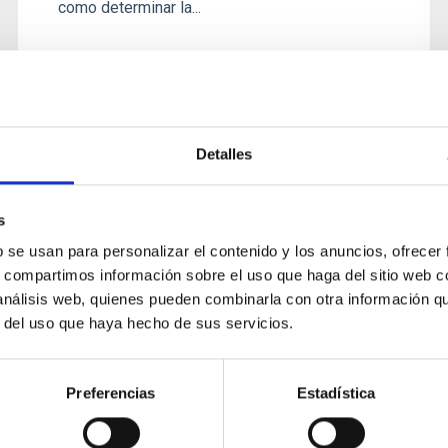
como determinar la...
Detalles
s
b se usan para personalizar el contenido y los anuncios, ofrecer
AGREEMENT
s, compartimos información sobre el uso que haga del sitio web 
Convenio entre el Instituto de
 análisis web, quienes pueden combinarla con otra información q
r del uso que haya hecho de sus servicios.
Astrofísica de Canarias y Light
Bridges, SL, para el desarrollo de
un programa de becas científicas
Preferencias
Estadística
y tecnológicas