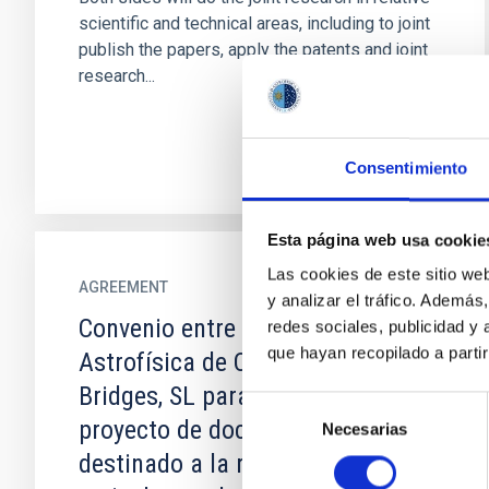
scientific and technical areas, including to joint
publish the papers, apply the patents and joint
research...
Consentimiento
Esta página web usa cookie
Las cookies de este sitio we
AGREEMENT
y analizar el tráfico. Ademá
Convenio entre el Instituto de
redes sociales, publicidad y
que hayan recopilado a parti
Astrofísica de Canarias y Light
Bridges, SL para el desarrollo del
Selección
proyecto de doctorado industrial
Necesarias
de
consentimiento
destinado a la realización de la