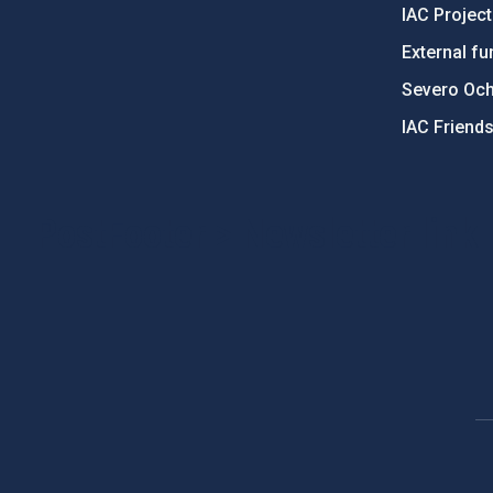
IAC Projec
External fu
Severo Oc
IAC Friend
PostFooter > Newsletter link