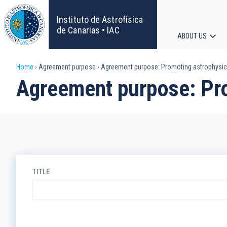
Skip
to
Instituto de Astrofísica
main
de Canarias • IAC
ABOUT US
content
Main
Breadcrumb
Home
Agreement purpose
Agreement purpose: Promoting astrophysic
navigat
Agreement purpose: Pro
TITLE