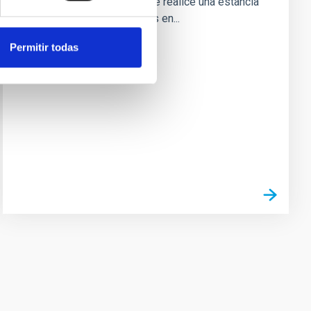
internacional cada año, que realice una estancia
corta de dos a tres meses en...
Permitir todas