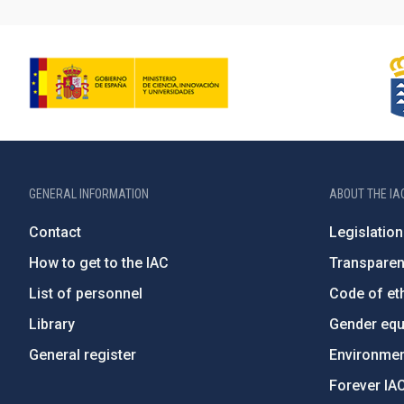
GENERAL INFORMATION
ABOUT THE IA
Contact
Legislation
How to get to the IAC
Transpare
List of personnel
Code of eth
Library
Gender equa
General register
Environment
Forever IA