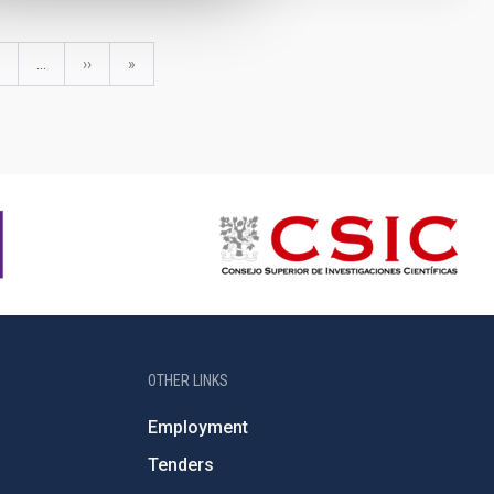
age
…
Next
››
last
»
page
page
OTHER LINKS
Employment
Tenders