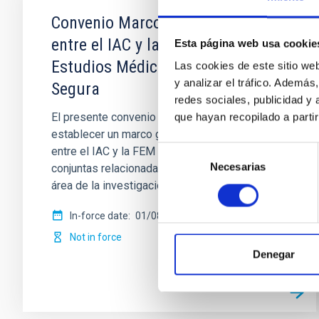
Convenio Marco de colaboración
entre el IAC y la Fundación de
Esta página web usa cookie
Estudios Médicos de Molina de
Las cookies de este sitio we
y analizar el tráfico. Ademá
Segura
redes sociales, publicidad y
El presente convenio tiene por objeto
que hayan recopilado a parti
establecer un marco general de colaboración
Selección
entre el IAC y la FEM para fomentar actividades
Necesarias
de
conjuntas relacionadas con la formación en el
consentimiento
área de la investigación
In-force date
01/08/2015
-
01/08/2017
Not in force
Denegar