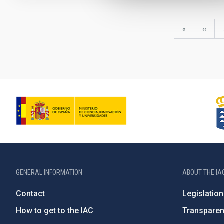
Pagination
First
«
Previo
‹‹
page
page
GENERAL INFORMATION
ABOUT THE IA
Contact
Legislation
How to get to the IAC
Transpare