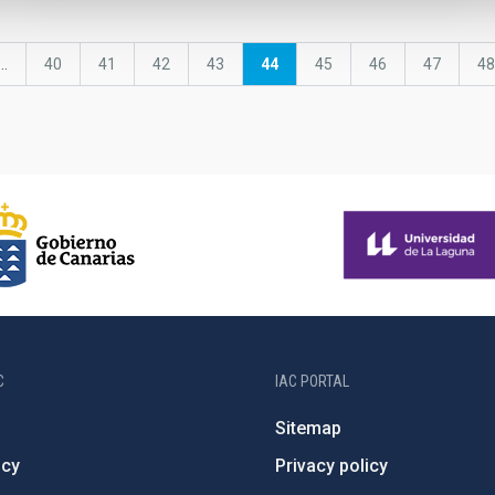
us
…
Page
40
Page
41
Page
42
Page
43
Current
44
Page
45
Page
46
Page
47
P
48
page
C
IAC PORTAL
Sitemap
ncy
Privacy policy