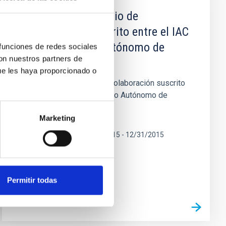
Resolución Convenio de
colaboración suscrito entre el IAC
y el Organismo Autónomo de
 funciones de redes sociales
con nuestros partners de
Museos
ue les haya proporcionado o
Resolución Convenio de colaboración suscrito
entre el IAC y el Organismo Autónomo de
Museos
Marketing
In-force date
01/01/2015
-
12/31/2015
Not in force
Permitir todas