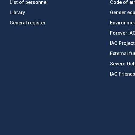
List of personnel
Code of eth
Library
Gender equa
General register
Environment
Forever IA
IAC Projec
External fu
Severo Oc
IAC Friend
PostFooter > Newsletter link