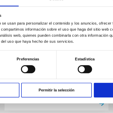
Acuerdo entre el IAC y la FECYT
para el acceso a la base de datos
s
Web of Science
b se usan para personalizar el contenido y los anuncios, ofrecer
s, compartimos información sobre el uso que haga del sitio web 
Acuerdo entre el IAC y la FECYT para el acceso
 análisis web, quienes pueden combinarla con otra información q
a la base de datos Web of Science
r del uso que haya hecho de sus servicios.
In-force date
01/01/2015
-
12/31/2015
Preferencias
Estadística
Not in force
Permitir la selección