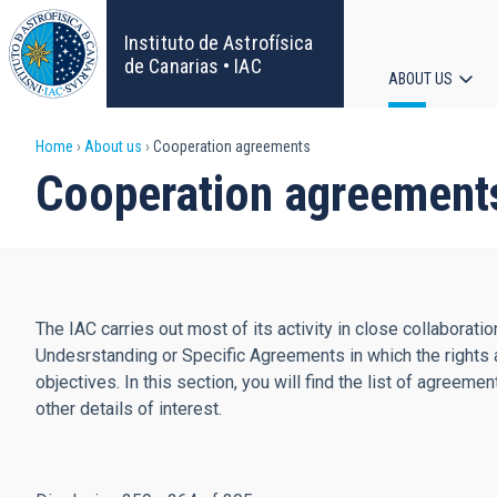
Skip
to
Instituto de Astrofísica
main
de Canarias • IAC
ABOUT US
content
Main
Breadcrumb
Home
About us
Cooperation agreements
navigat
Cooperation agreement
The IAC carries out most of its activity in close collabora
Undesrstanding or Specific Agreements in which the rights 
objectives. In this section, you will find the list of agreem
other details of interest.