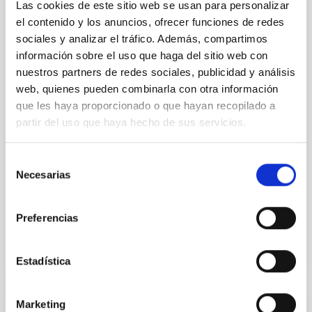
Las cookies de este sitio web se usan para personalizar
Acuerdo para la instalación del Telescopio
el contenido y los anuncios, ofrecer funciones de redes
de Treinta Metros (TMT) en el
sociales y analizar el tráfico. Además, compartimos
Observatorio del Roque de los Muchachos
información sobre el uso que haga del sitio web con
entre el IAC y el TMT International
nuestros partners de redes sociales, publicidad y análisis
Observatory LLC
web, quienes pueden combinarla con otra información
que les haya proporcionado o que hayan recopilado a
Regular las condiciones para la instalación del TMT
partir del uso que haya hecho de sus servicios.
en el ORM, su futura operación y, cuando así se
decida de mutuo acuerdo, su demolición, retirada y
restauración del emplazamiento
Selección
Necesarias
de
In-force date
03/29/2017
-
03/29/2021
consentimiento
Not in force
Preferencias
Estadística
Marketing