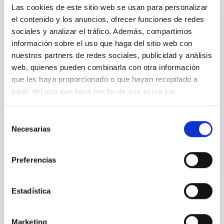
Las cookies de este sitio web se usan para personalizar
el contenido y los anuncios, ofrecer funciones de redes
Modificación nº 1 a la Carta Acuerdo sobre
sociales y analizar el tráfico. Además, compartimos
el experimento en colaboración entre el
información sobre el uso que haga del sitio web con
IAC y la Organización Europea de
nuestros partners de redes sociales, publicidad y análisis
InvestigaciónAstronómica Hemisferio Sur.
web, quienes pueden combinarla con otra información
Ampliar los objetivos de la colaboración para permitir
que les haya proporcionado o que hayan recopilado a
que los experimentos de campo LGS-AO sean
partir del uso que haya hecho de sus servicios.
realizados en el telescopio WHT de La Palma en
colaboración científica con el equipo de sistemas de
Selección
Necesarias
de
In-force date
02/01/2017
-
12/31/2020
consentimiento
Not in force
Preferencias
Estadística
Marketing