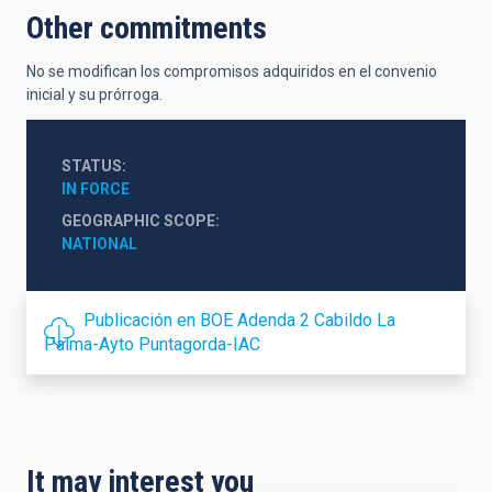
Other commitments
No se modifican los compromisos adquiridos en el convenio
inicial y su prórroga.
STATUS
IN FORCE
GEOGRAPHIC SCOPE
NATIONAL
Publicación en BOE Adenda 2 Cabildo La
Palma-Ayto Puntagorda-IAC
It may interest you