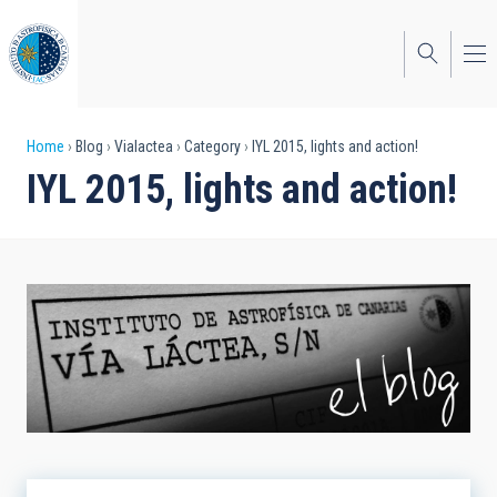
Skip
to
main
content
Breadcrumb
Home
Blog
Vialactea
Category
IYL 2015, lights and action!
IYL 2015, lights and action!