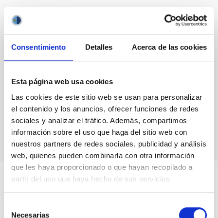
Blog Archive
August 2026
(3)
July 2026
(7)
Consentimiento
Detalles
Acerca de las cookies
June 2026
(2)
April 2026
(1)
March 2026
(2)
Esta página web usa cookies
February 2026
(3)
December 2025
(2)
Las cookies de este sitio web se usan para personalizar
November 2025
(1)
el contenido y los anuncios, ofrecer funciones de redes
October 2025
(3)
sociales y analizar el tráfico. Además, compartimos
August 2025
(1)
información sobre el uso que haga del sitio web con
nuestros partners de redes sociales, publicidad y análisis
web, quienes pueden combinarla con otra información
que les haya proporcionado o que hayan recopilado a
partir del uso que haya hecho de sus servicios.
Selección
Necesarias
de