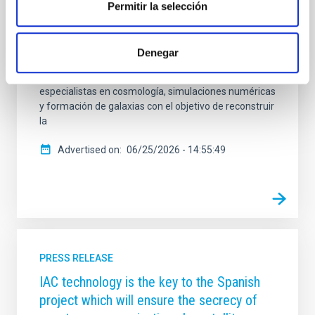
las estructuras del Universo cercano. La sede del
Permitir la selección
Instituto de Astrofísica de Canarias (IAC), en La
Laguna (Tenerife), acoge entre los días 22 y 26 de
junio la reunión científica anual del proyecto
Denegar
internacional CLUES ( Constrained Local UniversE
Simulations ), una colaboración que reúne a
especialistas en cosmología, simulaciones numéricas
y formación de galaxias con el objetivo de reconstruir
la
Advertised on
06/25/2026 - 14:55:49
PRESS RELEASE
IAC technology is the key to the Spanish
project which will ensure the secrecy of