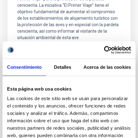
cenicienta. La iniciativa “El Primer Viaje” tiene el
objetivo fundamental de aumentar el compromiso
de los establecimientos de alojamiento turístico con
la protección de las aves y en especial con la pardela
cenicienta, así como informar al visitante de la
situación ambiental de esta ave
Advertised on
12/23/2024 - 11:08:34
Consentimiento
Detalles
Acerca de las cookies
Esta página web usa cookies
NEWS TYPE
Las cookies de este sitio web se usan para personalizar
PRESS RELEASE
el contenido y los anuncios, ofrecer funciones de redes
SCOPE
sociales y analizar el tráfico. Además, compartimos
TALKS
información sobre el uso que haga del sitio web con
nuestros partners de redes sociales, publicidad y análisis
web, quienes pueden combinarla con otra información