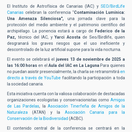
El Instituto de Astrofísica de Canarias (IAC) y
SEO/BirdLife
Canarias
celebran la conferencia "
Contaminación Lumínica:
Una Amenaza Silenciosa",
una jornada clave para la
protección del medio ambiente y el patrimonio científico del
archipiélago. La ponencia estará a cargo de
Federico de la
Paz,
técnico del IAC, y
Yarci Acosta
de Seo/Birdlife, quien
desgranará los graves riesgos que el uso ineficiente y
descontrolado de la luz artificial supone para la vida nocturna.
El evento se celebrará el
jueves 13 de noviembre de 2025 a
las 16:00 horas
en el
Aula del IAC en La Laguna
Para quienes
no puedan asistir presencialmente, la charla se retransmitirá
en
directo a través de YouTube
facilitando la participación a toda
la sociedad canaria.
Esta iniciativa cuenta con la valiosa colaboración de destacadas
organizaciones ecologistas y conservacionistas como
Amigos
de Las Pardelas
, la
Asociación Tinerfeña de Amigos de la
Naturaleza
(ATAN) y la
Asociación Canaria para la
Conservación de la Biodiversidad
(ACBC).
El contenido central de la conferencia se centrará en la