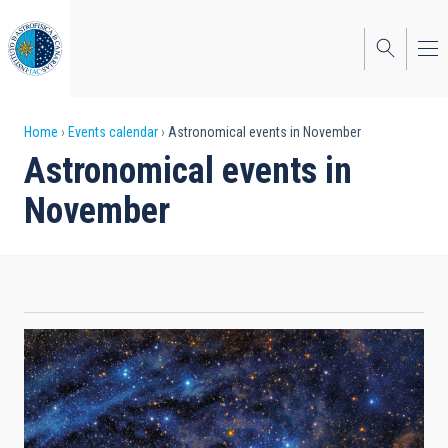
Skip
to
main
content
Breadcrumb
Home
Events calendar
Astronomical events in November
Astronomical events in
November