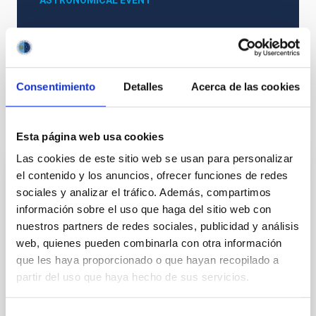
ASTRONOMICAL EVENT
Astrophysics
Consentimiento
Detalles
Acerca de las cookies
It may interest you
Esta página web usa cookies
Las cookies de este sitio web se usan para personalizar
Upcoming
el contenido y los anuncios, ofrecer funciones de redes
sociales y analizar el tráfico. Además, compartimos
08
11
información sobre el uso que haga del sitio web con
nuestros partners de redes sociales, publicidad y análisis
AUG
26
AUG
26
web, quienes pueden combinarla con otra información
que les haya proporcionado o que hayan recopilado a
partir del uso que haya hecho de sus servicios.
ASTRONOMICAL EVENT
NATE en Palencia - Eclipse Agosto 2026
Selección