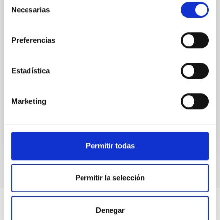
Necesarias
de
El próximo 12 de agosto, coincidiendo con el
consentimiento
eclipse solar total que podrá verse en gran
parte del territorio español, el Instituto de
Preferencias
Astrofísica de Canarias (IAC), referente mundial
en física solar, convocará en Palencia a
Estadística
científicos de primer orden. Vinculados en su
mayoría al proyecto NATE
Marketing
20:00
00:00
Permitir todas
Permitir la selección
Denegar