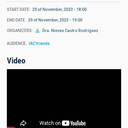
START DATE
29 of November, 2023 - 18:00
END DATE
29 of November, 2023 - 19:00
ORGANIZERS
Dra.
Nieves Castro Rodríguez
AUDIENCE
IAC friends
Video