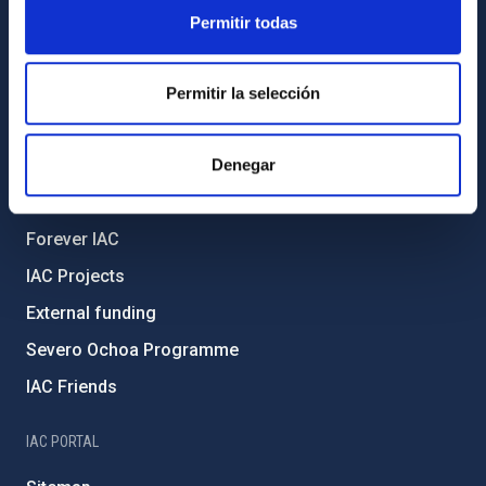
ABOUT THE IAC
Permitir todas
Legislation
Transparency
Permitir la selección
Code of ethics and anti-fraud policy
Denegar
Gender equality and diversity
Environment and Sustainability
Forever IAC
IAC Projects
External funding
Severo Ochoa Programme
IAC Friends
IAC PORTAL