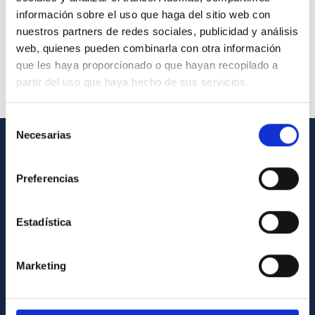
información sobre el uso que haga del sitio web con
nuestros partners de redes sociales, publicidad y análisis
web, quienes pueden combinarla con otra información
que les haya proporcionado o que hayan recopilado a
partir del uso que haya hecho de sus servicios.
Selección
Necesarias
de
consentimiento
GENERAL INFORMATION
Preferencias
Contact
How to get to the IAC
Estadística
List of personnel
Library
Marketing
General register