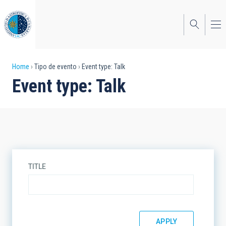
Skip
to
main
content
Breadcrumb
Home
Tipo de evento
Event type: Talk
Event type: Talk
TITLE