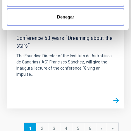
Denegar
EVENT
Conference 50 years “Dreaming about the
stars”
The Founding Director of the Instituto de Astrofísica
de Canarias (IAC) Francisco Sánchez, will give the
inaugural lecture of the conference “Giving an
impulse...
Pagination
Current
1
Page
2
Page
3
Page
4
Page
5
Page
6
Next
›
last
»