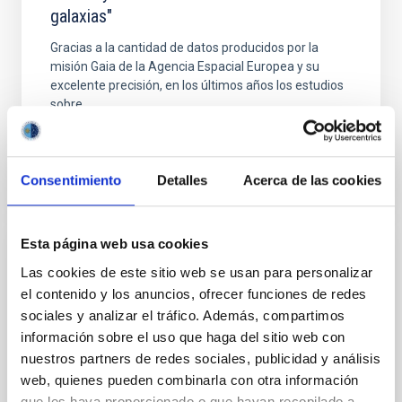
galaxias"
Gracias a la cantidad de datos producidos por la
misión Gaia de la Agencia Espacial Europea y su
excelente precisión, en los últimos años los estudios
sobre...
Consentimiento
Detalles
Acerca de las cookies
Esta página web usa cookies
EVENT
Las cookies de este sitio web se usan para personalizar
CHARLA: “Formación y evolución de las
el contenido y los anuncios, ofrecer funciones de redes
grandes estructuras de nuestro Universo:
sociales y analizar el tráfico. Además, compartimos
información sobre el uso que haga del sitio web con
los cúmulos de galaxias”.
nuestros partners de redes sociales, publicidad y análisis
Cuando observamos el Universo a muy gran escala,
web, quienes pueden combinarla con otra información
encontramos que las grandes estructuras de materia
que les haya proporcionado o que hayan recopilado a