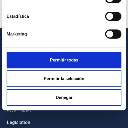
Estadística
Marketing
GENERAL INFORMATION
Contact
Permitir todas
How to get to the IAC
List of personnel
Permitir la selección
Library
General register
Denegar
ABOUT THE IAC
Legislation