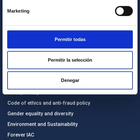
Contact
Marketing
How to get to the IAC
List of personnel
Permitir todas
Library
General register
Permitir la selección
ABOUT THE IAC
Denegar
Legislation
Transparency
Code of ethics and anti-fraud policy
Gender equality and diversity
Environment and Sustainability
Forever IAC