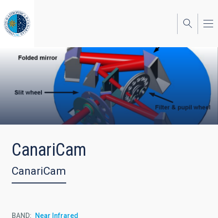
Skip
to
main
content
CanariCam
CanariCam
BAND
Near Infrared