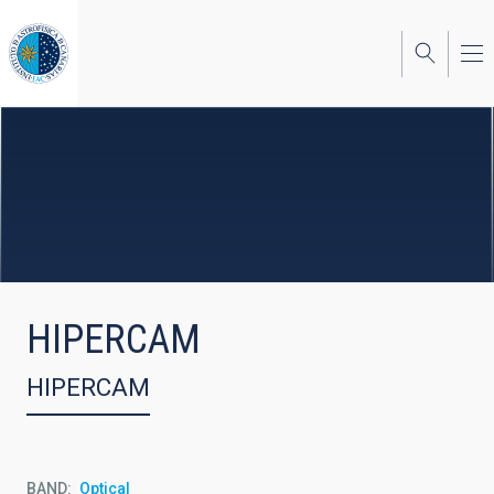
Skip
to
main
content
HIPERCAM
HIPERCAM
BAND
Optical