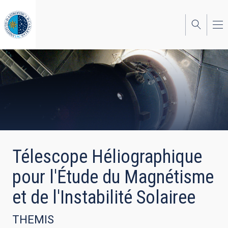
Skip
to
main
content
Télescope Héliographique
pour l'Étude du Magnétisme
et de l'Instabilité Solairee
THEMIS