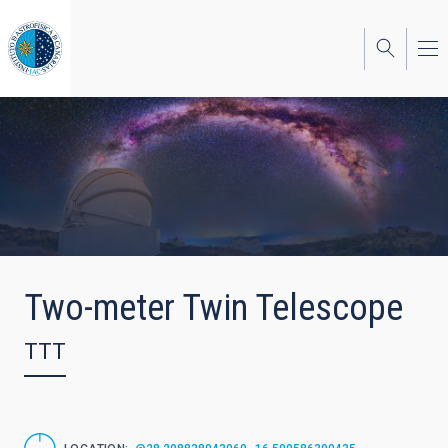
Skip
to
main
content
Two-meter Twin Telescope
TTT