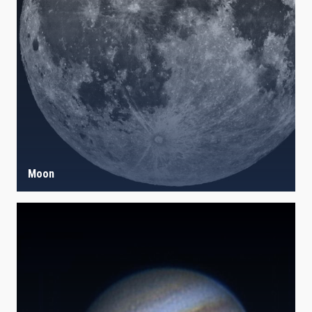
IACTEC LINES
ASTROPHYSICAL
AUTHORED ON
SORT BY
ORDER
Moon