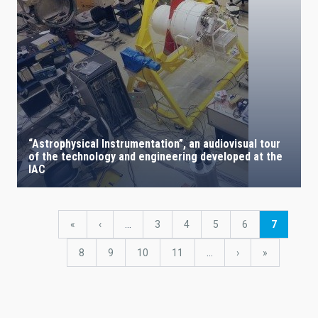
“Astrophysical Instrumentation”, an audiovisual tour
of the technology and engineering developed at the
IAC
Pagination
First
«
Previous
‹
…
Page
3
Page
4
Page
5
Page
6
Current
7
page
page
page
Page
8
Page
9
Page
10
Page
11
…
Next
›
last
»
page
page