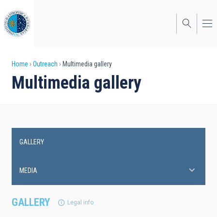
Skip
to
main
content
Breadcrumb
Home
Outreach
Multimedia gallery
Multimedia gallery
GALLERY
Main
navigation
MEDIA
GALLERY
Legal info