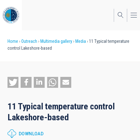
Skip
to
main
content
Breadcrumb
Home
Outreach
Multimedia gallery
Media
11 Typical temperature
control Lakeshore-based
11 Typical temperature control
Lakeshore-based
DOWNLOAD