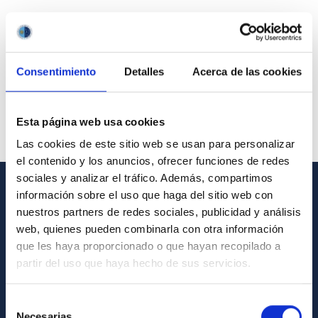
Consentimiento
Detalles
Acerca de las cookies
Esta página web usa cookies
Las cookies de este sitio web se usan para personalizar
el contenido y los anuncios, ofrecer funciones de redes
sociales y analizar el tráfico. Además, compartimos
información sobre el uso que haga del sitio web con
GENERAL INFORMATION
nuestros partners de redes sociales, publicidad y análisis
web, quienes pueden combinarla con otra información
Contact
que les haya proporcionado o que hayan recopilado a
How to get to the IAC
partir del uso que haya hecho de sus servicios.
List of personnel
Selección
Library
Necesarias