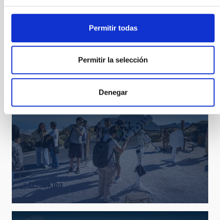
Permitir todas
_v4a9067.jpg
Permitir la selección
Denegar
_v4a9069.jpg