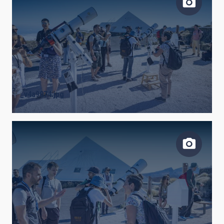
_v4a9074.jpg