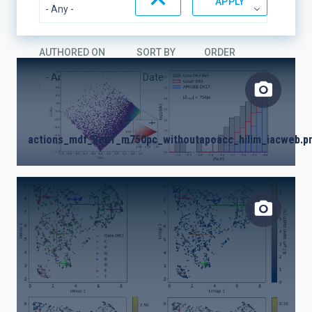
AUTHORED ON
SORT BY
ORDER
actions_mdf_3en1_m750pc_withoutapoacc_hilim_iacweb.p