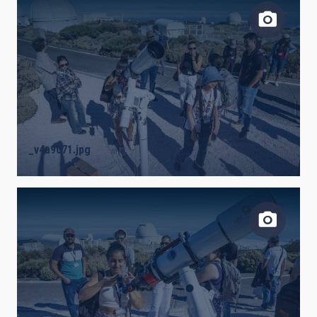
_v4a9071.jpg