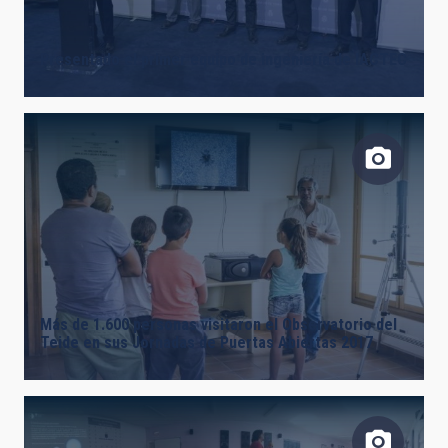
LINES OF INSTRUMENTATION
Presentado el primer equipo de ingeniería de IACTEC
IACTEC LINES
ASTROPHYSICAL
Más de 1.600 personas visitaron el Observatorio del
INSTALLATION
Teide en sus Jornadas de Puertas Abiertas 2017
FREE TAGS