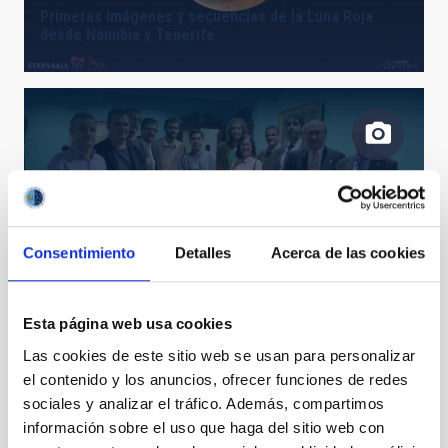
Primeras imágenes y secuencias de la Luna Roja
desde Namibia y Tenerife
Consentimiento
Detalles
Acerca de las cookies
Presentado el primer equipo de ingeniería de IACTEC
Esta página web usa cookies
Las cookies de este sitio web se usan para personalizar
el contenido y los anuncios, ofrecer funciones de redes
sociales y analizar el tráfico. Además, compartimos
información sobre el uso que haga del sitio web con