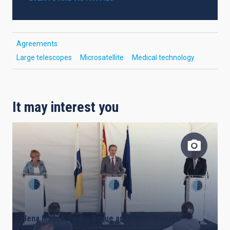
Agreements
Large telescopes
Microsatellite
Medical technology
It may interest you
Elena Máñez, Pedro Duque and Rafael Rebolo