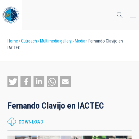
Skip
to
main
content
Breadcrumb
Home
Outreach
Multimedia gallery
Media
Fernando Clavijo en
IACTEC
Fernando Clavijo en IACTEC
DOWNLOAD