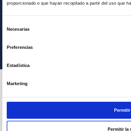
proporcionado o que hayan recopilado a partir del uso que h
Selección
Necesarias
de
consentimiento
Instituto de Astrofísica de Canarias • IAC
Preferencias
Estadística
Marketing
Permitir
Permitir la