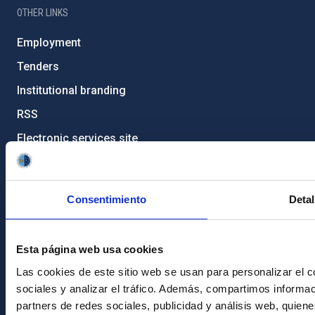
OTHER LINKS
Employment
Tenders
Institutional branding
RSS
Electronic services site
Ethics channel
Condolences for Francisco Sánchez
Consentimiento
Detal
PostFooter > Newsletter link
Esta página web usa cookies
Join our Newsletter
Las cookies de este sitio web se usan para personalizar el c
sociales y analizar el tráfico. Además, compartimos informac
partners de redes sociales, publicidad y análisis web, quie