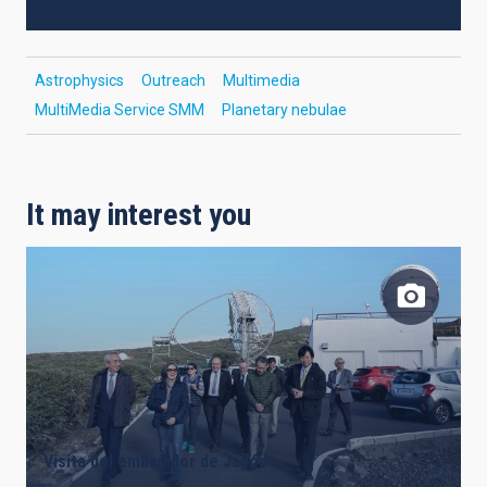
Astrophysics
Outreach
Multimedia
MultiMedia Service SMM
Planetary nebulae
It may interest you
Visita del embajador de Japón