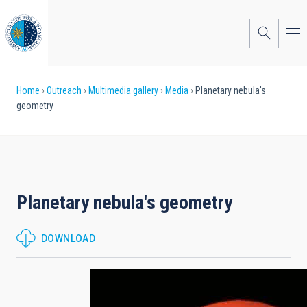
Skip
to
main
content
Breadcrumb
Home
Outreach
Multimedia gallery
Media
Planetary nebula's
geometry
Planetary nebula's geometry
DOWNLOAD