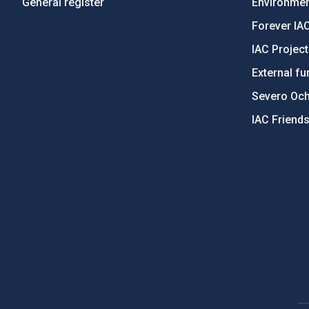
General register
Environment
Forever IA
IAC Projec
External fu
Severo Oc
IAC Friend
PostFooter > Newsletter link