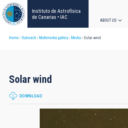
Skip
to
Instituto de Astrofísica
main
de Canarias • IAC
ABOUT US
content
Main
Breadcrumb
Home
Outreach
Multimedia gallery
Media
Solar wind
navigat
Solar wind
DOWNLOAD