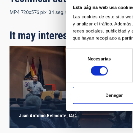
Esta página web usa cookie
MP4 720x576 pix. 34 seg. 8,6 MB
Las cookies de este sitio we
y analizar el tráfico. Ademá
redes sociales, publicidad y
It may interest you
que hayan recopilado a parti
Selección
Necesarias
de
consentimiento
Denegar
Juan Antonio Belmonte, IAC.