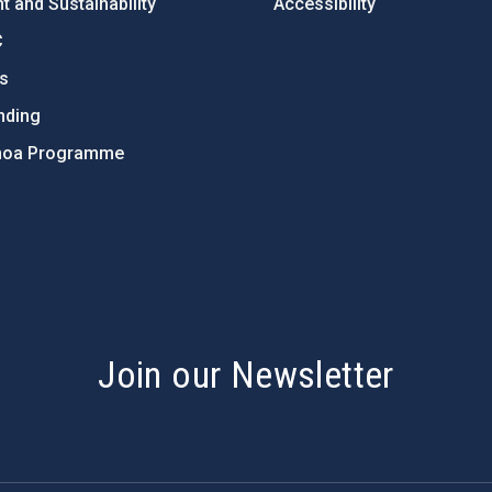
 and Sustainability
Accessibility
C
ts
nding
hoa Programme
s
Join our Newsletter