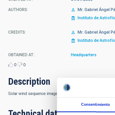
AUTHORS
Mr.
Gabriel Ángel
Pé
Instituto de Astrofí
CREDITS
Mr.
Gabriel Ángel
Pé
Instituto de Astrofí
OBTAINED AT
Headquarters
0
0
Description
Solar wind sequence images by SOHO (LASCO)
Consentimiento
Technical data