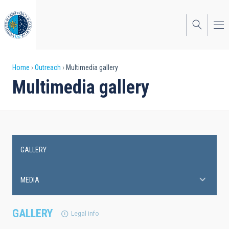
Skip
to
main
content
Breadcrumb
Home
Outreach
Multimedia gallery
Multimedia gallery
GALLERY
Main
navigation
MEDIA
GALLERY
Legal info