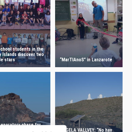
chool students in the
y Islands discover two
le stars
“MarTIAnoS” in Lanzarote
reparatory phase for
nal design of the
ÁNGELA VALLVEY: “No hay