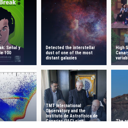
High S
k: Señal y
Detected the interstellar
Canar
le 100
dust of one of the most
variab
distant galaxies
TMT International
Observatory and the
Instituto de Astrofísica de
The p
Canarias (IAC) sign
the fi
agreement on hosting the