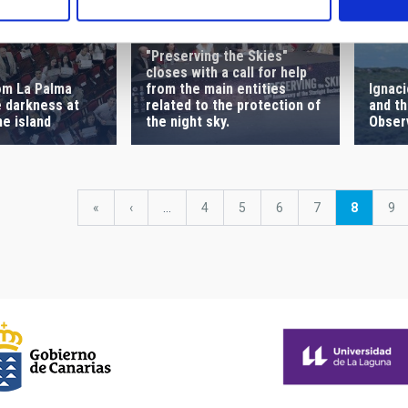
"Preserving the Skies"
closes with a call for help
Ignaci
om La Palma
from the main entities
and t
 darkness at
related to the protection of
Obser
he island
the night sky.
First
«
Previous
‹
…
Page
4
Page
5
Page
6
Page
7
Current
8
Pa
9
page
page
page