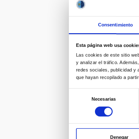
The secrets 
at one click
Consentimiento
Esta página web usa cookie
Las cookies de este sitio we
y analizar el tráfico. Ademá
redes sociales, publicidad y
que hayan recopilado a parti
Selección
WINDOWS TO
Necesarias
de
consentimiento
Denegar