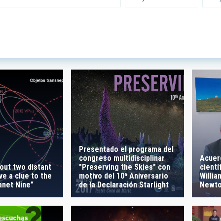
 INSTRUMENTATION
IACTE
SICAL
 ON
SORT BY
Presentado el programa del
congreso multidisciplinar
Acuer
out two distant
"Preserving the Skies" con
cientí
ve a clue to the
motivo del 10ª Aniversario
Willia
anet Nine”
de la Declaración Starlight
Newto