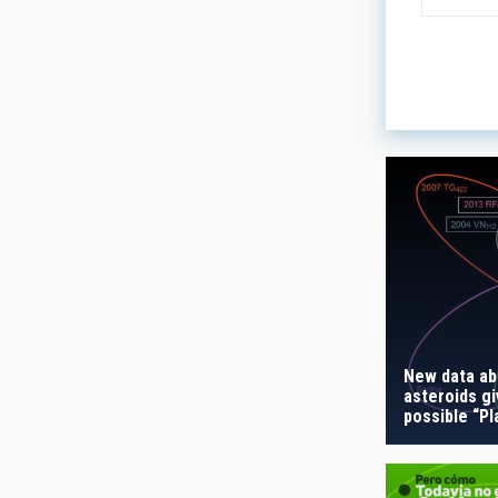
LINES OF
ASTROPHY
- Any -
AUTHORED
New data ab
asteroids gi
possible “Pl