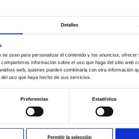
Europ
Thirty Meter Telescope in
of the galaxies
begin
La Palma, Spain
Detalles
s
b se usan para personalizar el contenido y los anuncios, ofrecer
s, compartimos información sobre el uso que haga del sitio web 
 análisis web, quienes pueden combinarla con otra información q
r del uso que haya hecho de sus servicios.
New t
Preserve biodiversity and
astron
human welfare
lighti
 THE UNIVERSE
Preferencias
Estadística
Permitir la selección