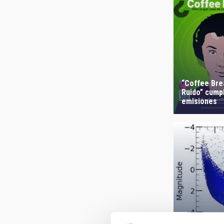
“Coffee Brea
Ruido” cump
emisiones