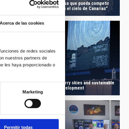
ean Solar Telescope
musa que pueda competir
s
con el cielo de Canarias”
Acerca de las cookies
 funciones de redes sociales
con nuestros partners de
ue les haya proporcionado o
echnologies in
omy and intelligent
Starry skies and sustainable
ng
development
Marketing
Permitir todas