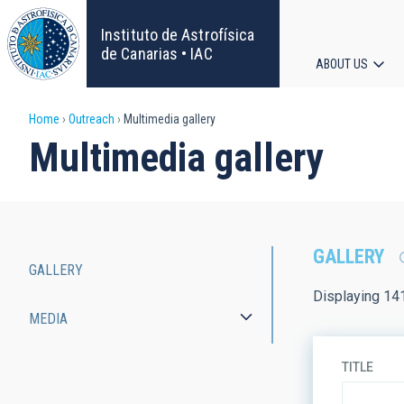
Skip
to
Instituto de Astrofísica
main
de Canarias • IAC
ABOUT US
content
Main
Breadcrumb
Home
Outreach
Multimedia gallery
navigat
Multimedia gallery
GALLERY
GALLERY
Main
Displaying 14
MEDIA
navigation
TITLE