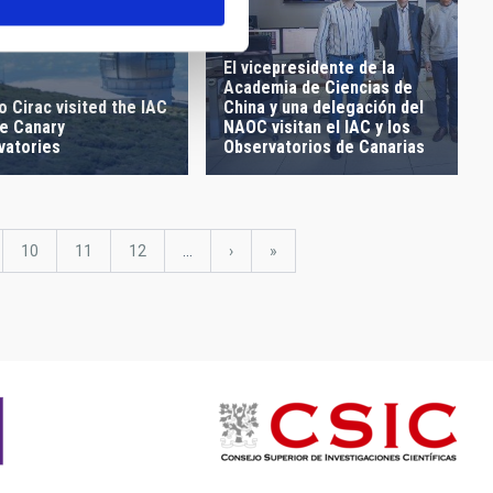
El vicepresidente de la
Academia de Ciencias de
o Cirac visited the IAC
China y una delegación del
he Canary
NAOC visitan el IAC y los
vatories
Observatorios de Canarias
ge
Page
10
Page
11
Page
12
…
Next
›
last
»
page
page