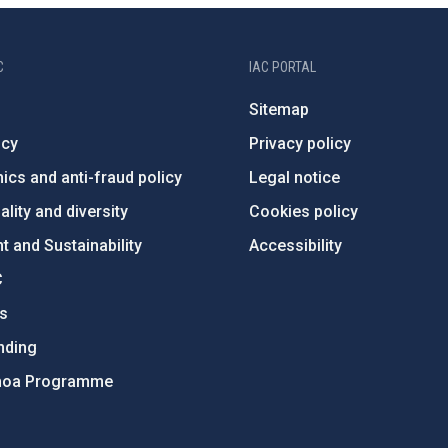
C
IAC PORTAL
Sitemap
ncy
Privacy policy
ics and anti-fraud policy
Legal notice
lity and diversity
Cookies policy
 and Sustainability
Accessibility
C
ts
nding
hoa Programme
s