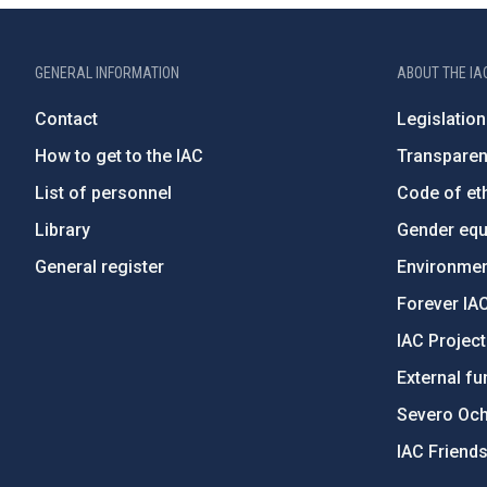
GENERAL INFORMATION
ABOUT THE IA
Contact
Legislation
How to get to the IAC
Transpare
List of personnel
Code of eth
Library
Gender equa
General register
Environment
Forever IA
IAC Projec
External fu
Severo Oc
IAC Friend