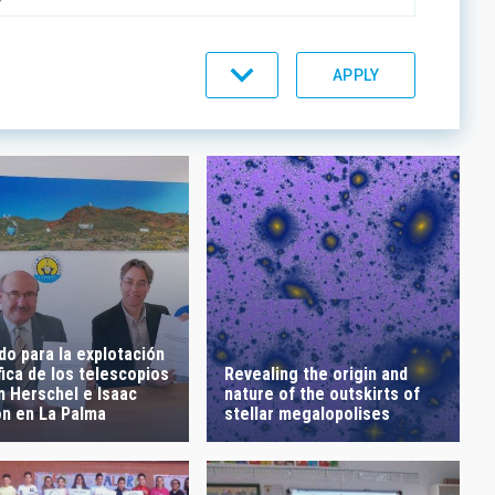
C LINES
ORDER
do para la explotación
Revealing the origin and
fica de los telescopios
nature of the outskirts of
m Herschel e Isaac
stellar megalopolises
n en La Palma