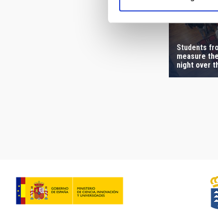
Students fr
measure the
night over t
Pagination