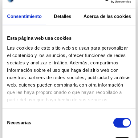
PRESS RELEASE
“Habla con Ellas: Mujeres en Astronomía”:
Consentimiento
Detalles
Acerca de las cookies
ocho ediciones conectando ciencia y
educación
Esta página web usa cookies
El Instituto de Astrofísica de Canarias (IAC) celebra
en 2026 la octava edición consecutiva del proyecto
Las cookies de este sitio web se usan para personalizar
Habla con Ellas: Mujeres en Astronomía, una iniciativa
el contenido y los anuncios, ofrecer funciones de redes
de divulgación científica y educación en astronomía
sociales y analizar el tráfico. Además, compartimos
que se desarrolla en el marco del Día Internacional de
información sobre el uso que haga del sitio web con
la Mujer y la Niña en la Ciencia (11 de febrero).
nuestros partners de redes sociales, publicidad y análisis
Dirigido a la comunidad educativa, el proyecto tiene
web, quienes pueden combinarla con otra información
como objetivo visibilizar el papel de las mujeres en la
que les haya proporcionado o que hayan recopilado a
astronomía y la astrofísica, crear referentes
femeninos en ciencia y tecnología e inspirar
partir del uso que haya hecho de sus servicios.
vocaciones científicas, especialmente entre niñas y
jóvenes interesadas en las
Selección
Necesarias
de
Advertised on
02/11/2026 - 16:37:10
consentimiento