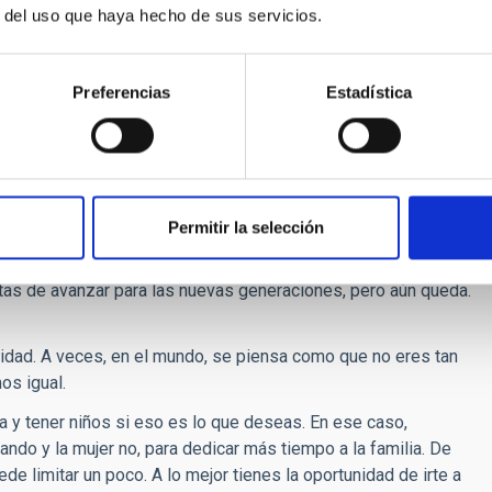
edas de reacción, pero también hay otros sistemas de guía
r del uso que haya hecho de sus servicios.
James Webb es importante porque opera en el rango infrarrojo.
el mismo rango espectral que los de los instrumentos
as que se verán igual que las que están viendo los otros
Preferencias
Estadística
nsibilidad. Se podrá apuntar a una estrella con una precisión
6 veces por segundo. Y eso son unas características que
ue es lo que necesitan los instrumentos de ciencia.
 y profesional para alcanzar puestos de responsabilidad,
ificar alguna de estas dos?
Permitir la selección
casaron. Creo que hemos avanzado mucho gracias a las
as de avanzar para las nuevas generaciones, pero aún queda.
lidad. A veces, en el mundo, se piensa como que no eres tan
os igual.
a y tener niños si eso es lo que deseas. En ese caso,
do y la mujer no, para dedicar más tiempo a la familia. De
e limitar un poco. A lo mejor tienes la oportunidad de irte a