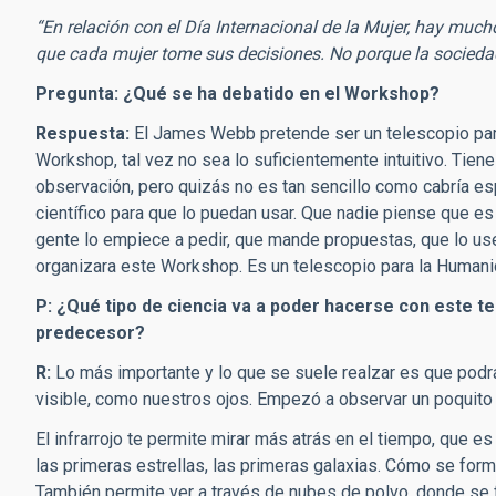
“En relación con el Día Internacional de la Mujer, hay mucho
que cada mujer tome sus decisiones. No porque la sociedad 
Pregunta: ¿Qué se ha debatido en el Workshop?
Respuesta:
El James Webb pretende ser un telescopio para
Workshop, tal vez no sea lo suficientemente intuitivo. Tien
observación, pero quizás no es tan sencillo como cabría esp
científico para que lo puedan usar. Que nadie piense que es
gente lo empiece a pedir, que mande propuestas, que lo u
organizara este Workshop. Es un telescopio para la Humanid
P: ¿Qué tipo de ciencia va a poder hacerse con este t
predecesor?
R:
Lo más importante y lo que se suele realzar es que podrá 
visible, como nuestros ojos. Empezó a observar un poquito e
El infrarrojo te permite mirar más atrás en el tiempo, que e
las primeras estrellas, las primeras galaxias. Cómo se for
También permite ver a través de nubes de polvo, donde se f