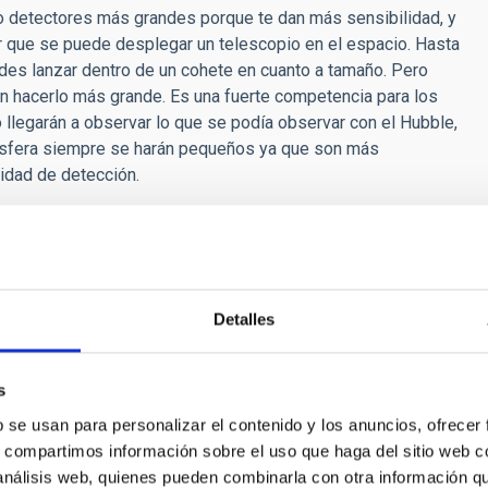
o detectores más grandes porque te dan más sensibilidad, y
que se puede desplegar un telescopio en el espacio. Hasta
des lanzar dentro de un cohete en cuanto a tamaño. Pero
n hacerlo más grande. Es una fuerte competencia para los
 llegarán a observar lo que se podía observar con el Hubble,
ósfera siempre se harán pequeños ya que son más
idad de detección.
 los grandes telescopios espaciales, como el James
el GTC o el TMT?
escubrimientos se realizan a partir de una combinación de
 en el espacio encuentra algo, los situados en tierra
Detalles
 en tierra ha encontrado algo, con uno del espacio se puede
en otra longitud de onda. Los dos tipos de telescopios son
s
sor
, ¿qué lo hace especial respecto a los sistemas de
b se usan para personalizar el contenido y los anuncios, ofrecer
ndrá?
s, compartimos información sobre el uso que haga del sitio web 
 análisis web, quienes pueden combinarla con otra información q