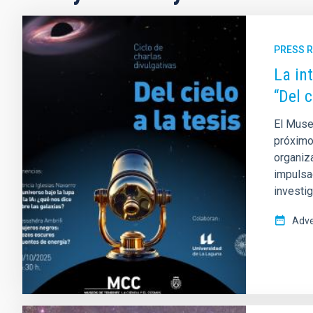
PRESS 
La in
“Del 
El Muse
próximo 
organiza
impulsa
investi
Adve