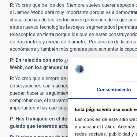
R:
Yo creo que de los dos. Siempre sueles querer espejos 
el James Webb será muy importante porque va a demostrar 
ahora, muchas de las restricciones provienen de lo que pue
estas nuevas tecnologías [espejos segmentados] permitirá
telescopios en tierra porque los que se están construyendo
de dos metros y medio de diámetro. Por encima de la atm
económicos y también más grandes para aumentar la capac
P: En relación con esto ¿cómo se van a complementar
Webb, con los grandes telescopios terrestres, como 
R:
Yo creo que siempre se complementarán. Muchos de los d
observaciones con muchos telescopios. Cuando el telescopio
Consentimiento
pueden hacer un seguimiento. O viceversa, si un telescopio
comprobar que, efectivamente, está allí o conseguir datos 
importantes y hay que seguir con ambos.
Esta página web usa cookie
P: Has trabajado en el desarrollo del
Fine Guidance Sen
Las cookies de este sitio we
guiado que tenemos actualmente y qué avances supo
y analizar el tráfico. Ademá
redes sociales, publicidad y