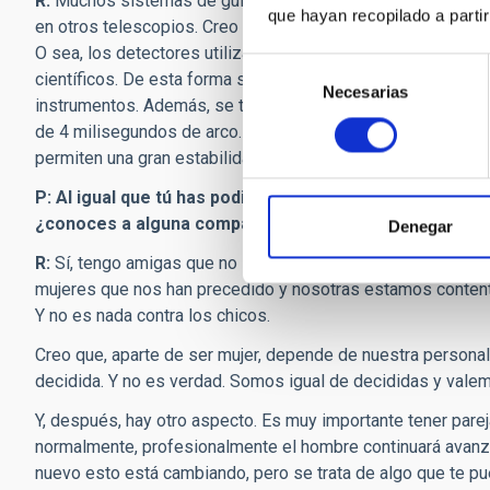
R:
Muchos sistemas de guía suelen utilizar giróscopos o ru
que hayan recopilado a parti
en otros telescopios. Creo que el del telescopio espacial 
O sea, los detectores utilizados para el guiado operan en 
Selección
científicos. De esta forma se podrá guiar utilizando estrell
Necesarias
de
instrumentos. Además, se trata de un sistema de altísima se
consentimiento
de 4 milisegundos de arco. Dará posiciones muy precisas 1
permiten una gran estabilidad y precisión en el apuntado, q
P: Al igual que tú has podido conciliar tu vida familiar
¿conoces a alguna compañera que haya tenido que sacr
Denegar
R:
Sí, tengo amigas que no siguieron su carrera porque se 
mujeres que nos han precedido y nosotras estamos content
Y no es nada contra los chicos.
Creo que, aparte de ser mujer, depende de nuestra persona
decidida. Y no es verdad. Somos igual de decididas y valem
Y, después, hay otro aspecto. Es muy importante tener parej
normalmente, profesionalmente el hombre continuará avanzan
nuevo esto está cambiando, pero se trata de algo que te pued