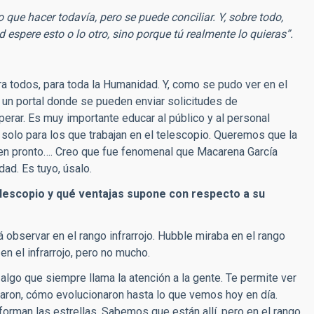
 que hacer todavía, pero se puede conciliar. Y, sobre todo,
espere esto o lo otro, sino porque tú realmente lo quieras”.
 todos, para toda la Humanidad. Y, como se pudo ver en el
e un portal donde se pueden enviar solicitudes de
erar. Es muy importante educar al público y al personal
 solo para los que trabajan en el telescopio. Queremos que la
sen pronto…. Creo que fue fenomenal que Macarena García
ad. Es tuyo, úsalo.
elescopio y qué ventajas supone con respecto a su
observar en el rango infrarrojo. Hubble miraba en el rango
n el infrarrojo, pero no mucho.
s algo que siempre llama la atención a la gente. Te permite ver
maron, cómo evolucionaron hasta lo que vemos hoy en día.
orman las estrellas. Sabemos que están allí, pero en el rango