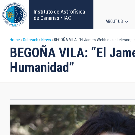
Skip
to
Instituto de Astrofísica
main
de Canarias • IAC
ABOUT US
content
Main
Breadcrumb
Home
Outreach
News
BEGOÑA VILA: “El James Webb es un telescopio
navigat
BEGOÑA VILA: “El James
Humanidad”