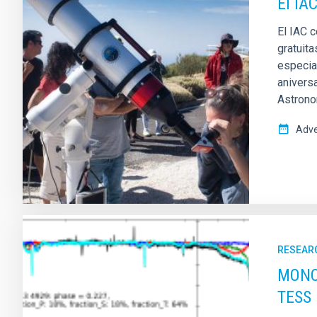
El IA
El IAC 
gratuita
especia
anivers
Astronom
Adve
RESEAR
MONOS
TESS 