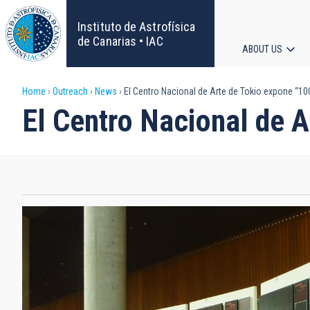
Skip
to
Instituto de Astrofísica
main
de Canarias • IAC
ABOUT US
content
Main
Breadcrumb
Home
Outreach
News
El Centro Nacional de Arte de Tokio expone “1
navigat
El Centro Nacional de 