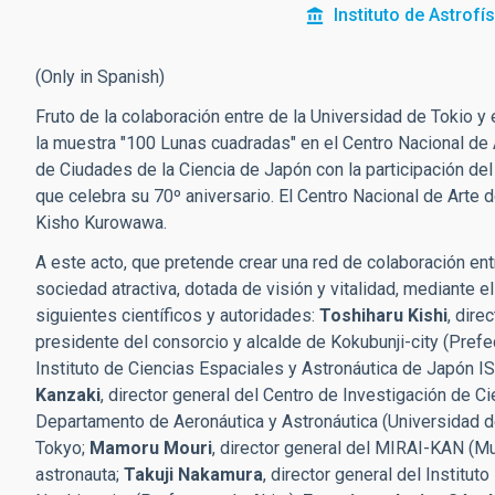
Instituto de Astrofí
(Only in Spanish)
Fruto de la colaboración entre de la Universidad de Tokio y e
la muestra "100 Lunas cuadradas" en el Centro Nacional de 
de Ciudades de la Ciencia de Japón con la participación del I
que celebra su 70º aniversario. El Centro Nacional de Arte d
Kisho Kurowawa.
A este acto, que pretende crear una red de colaboración ent
sociedad atractiva, dotada de visión y vitalidad, mediante el
siguientes científicos y autoridades:
Toshiharu Kishi
, dire
presidente del consorcio y alcalde de Kokubunji-city (Prefe
Instituto de Ciencias Espaciales y Astronáutica de Japón
Kanzaki
, director general del Centro de Investigación de 
Departamento de Aeronáutica y Astronáutica (Universidad d
Tokyo;
Mamoru Mou
r
i
, director general del MIRAI-KAN (Mu
astronauta;
Takuji Nakamu
r
a
, director general del Institut