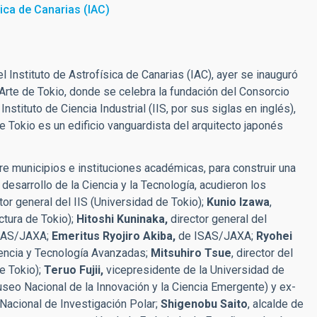
sica de Canarias (IAC)
l Instituto de Astrofísica de Canarias (IAC), ayer se inauguró
Arte de Tokio, donde se celebra la fundación del Consorcio
nstituto de Ciencia Industrial (IIS, por sus siglas en inglés),
e Tokio es un edificio vanguardista del arquitecto japonés
re municipios e instituciones académicas, para construir una
 desarrollo de la Ciencia y la Tecnología, acudieron los
ctor general del IIS (Universidad de Tokio);
Kunio Izawa
,
ctura de Tokio);
Hitoshi Kuninaka,
director general del
 ISAS/JAXA;
Emeritus Ryojiro Akiba,
de ISAS/JAXA;
Ryohei
Ciencia y Tecnología Avanzadas;
Mitsuhiro Tsue
, director del
e Tokio);
Teruo Fujii,
vicepresidente de la Universidad de
seo Nacional de la Innovación y la Ciencia Emergente) y ex-
o Nacional de Investigación Polar;
Shigenobu Saito
, alcalde de