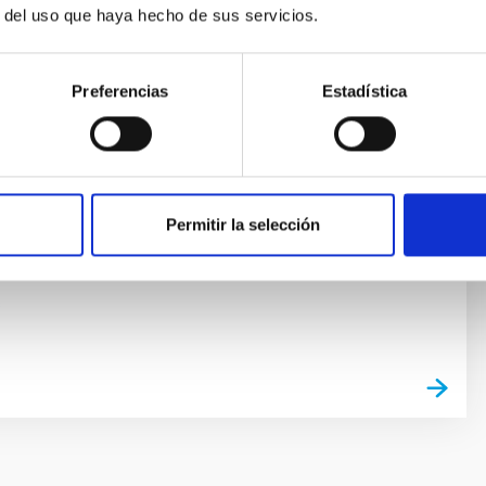
r del uso que haya hecho de sus servicios.
re Moons
oons" of the Instituto de Astrofísica de Canarias (IAC)
Preferencias
Estadística
onal exhibition originated within the framework of the
CE: from the negative to the positive" which celebrated
ce the first photographic images. With this project,
s homage to Photography for its major role in
d
Permitir la selección
fael
Rosenberg González
s