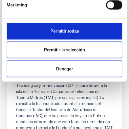
Marketing
PRESS RELEASE
La ministra de Ciencia anuncia en el
Permitir todas
Consejo Rector del IAC que el Gobierno de
España ofrece hasta 400 millones de
Permitir la selección
euros para construir en La Palma el TMT
La ministra de Ciencia, Innovación y Universidades,
Diana Morant, ha anunciado que el Gobierno de
Denegar
España está dispuesto a ofrecer hasta 400 millones
de euros, a través del Centro para el Desarrollo
Tecnológico y la Innovación (CDTI), para atraer a la
isla de La Palma, en Canarias, el Telescopio de
Treinta Metros (TMT, por sus siglas en inglés). La
ministra lo ha anunciado durante la reunión del
Consejo Rector del Instituto de Astrofísica de
Canarias (IAC), que ha presidido hoy en La Palma,
donde ha informado que esta tarde ha remitido una
propuesta formal a la Fundación que gestiona el TMT