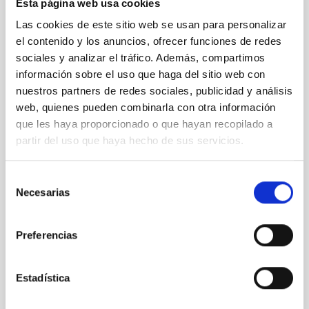
the TMT International Observatory, visits
Esta página web usa cookies
the IAC and gives a colloquium on the
Las cookies de este sitio web se usan para personalizar
Thirty Meter Telescope
el contenido y los anuncios, ofrecer funciones de redes
sociales y analizar el tráfico. Además, compartimos
The Instituto de Astrofísica de Canarias (IAC) has
información sobre el uso que haga del sitio web con
received a visit from Robert P. Kirshner, Executive
nuestros partners de redes sociales, publicidad y análisis
Director of the Thirty Meter Telescope International
web, quienes pueden combinarla con otra información
Observatory (TIO) . During his stay at the IAC
headquarters in La Laguna, he was welcomed by the
que les haya proporcionado o que hayan recopilado a
center’s director, Valentín Martínez Pillet, and by the
partir del uso que haya hecho de sus servicios.
deputy director, Eva Villaver Sobrino, along with other
members of the research institute. During his visit, he
Selección
was able to learn firsthand about the institution’s
Necesarias
scientific and technological capabilities and gave a
de
colloquium titled The Thirty Meter Telescope and
consentimiento
Science of the Future
Preferencias
Advertised on
09/25/2025 - 16:02:59
Estadística