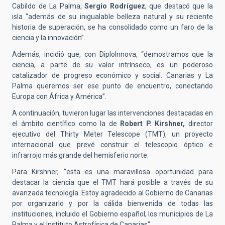
Cabildo de La Palma,
Sergio Rodríguez
, que destacó que la
isla “además de su inigualable belleza natural y su reciente
historia de superación, se ha consolidado como un faro de la
ciencia y la innovación”.
Además, incidió que, con DiploInnova, “demostramos que la
ciencia, a parte de su valor intrínseco, es un poderoso
catalizador de progreso económico y social. Canarias y La
Palma queremos ser ese punto de encuentro, conectando
Europa con África y América”.
A continuación, tuvieron lugar las intervenciones destacadas en
el ámbito científico como la de
Robert P. Kirshner,
director
ejecutivo del Thirty Meter Telescope (TMT), un proyecto
internacional que prev
é
construir el telescopio ó
ptico e
infrarrojo m
ás grande del hemisferio norte.
Para Kirshner, “esta es una maravillosa oportunidad para
destacar la ciencia que el TMT hará posible a través de su
avanzada tecnología. Estoy agradecido al Gobierno de Canarias
por organizarlo y por la cálida bienvenida de todas las
instituciones, incluido el Gobierno español, los municipios de La
Palma y el Instituto Astrofísica de Canarias".