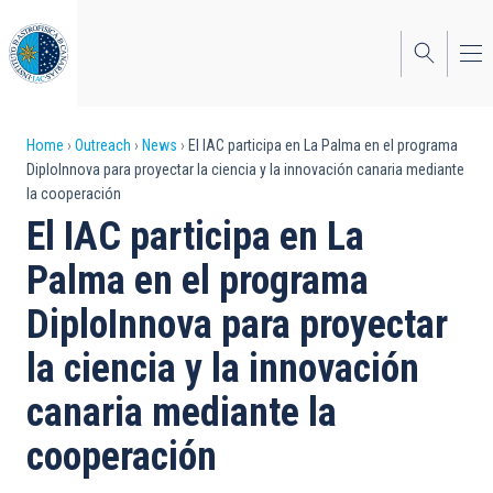
Skip
to
main
content
Breadcrumb
Home
Outreach
News
El IAC participa en La Palma en el programa
DiploInnova para proyectar la ciencia y la innovación canaria mediante
la cooperación
El IAC participa en La
Palma en el programa
DiploInnova para proyectar
la ciencia y la innovación
canaria mediante la
cooperación