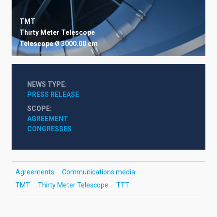
TMT
Thirty Meter Telescope
Telescope
Ø 3000.00 cm
NEWS TYPE
PRESS RELEASE
SCOPE
AGREEMENT
CONGRESSES
Agreements
Communications media
TMT
Thirty Meter Telescope
TTT