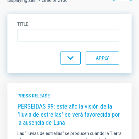
Displaying 2881 - 2886 of 2936
TITLE
DESCRIPTION
TYPE
PRESS RELEASE
PERSEIDAS 99: este año la visión de la
"lluvia de estrellas" se verá favorecida por
TOPIC
la ausencia de Luna
Las "lluvias de estrellas" se producen cuando la Tierra