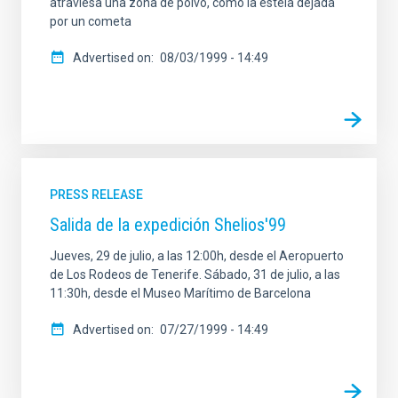
atraviesa una zona de polvo, como la estela dejada
SCOPE
por un cometa
Advertised on
08/03/1999 - 14:49
LINES OF RESEARCH
ADVERTISED ON
PRESS RELEASE
Salida de la expedición Shelios'99
MIN
Jueves, 29 de julio, a las 12:00h, desde el Aeropuerto
de Los Rodeos de Tenerife. Sábado, 31 de julio, a las
11:30h, desde el Museo Marítimo de Barcelona
MAX
Advertised on
07/27/1999 - 14:49