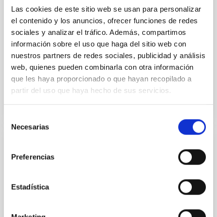
Universo y Yo"Del 27 de junio al 2 de julio,
Las cookies de este sitio web se usan para personalizar
en el Puerto de la Cruz,
el contenido y los anuncios, ofrecer funciones de redes
sociales y analizar el tráfico. Además, compartimos
VIII Edición del curso de introducción a la Astrofísica
información sobre el uso que haga del sitio web con
para el profesorado "El Universo y Yo"Del 27 de junio
al 2 de julio, en el Puerto de la Cruz,
nuestros partners de redes sociales, publicidad y análisis
web, quienes pueden combinarla con otra información
Advertised on
06/25/1999
que les haya proporcionado o que hayan recopilado a
partir del uso que haya hecho de sus servicios.
Selección
Necesarias
de
consentimiento
PRESS RELEASE
Preferencias
VI Congreso Oxford "Astronomía y
diversidad cultural"Del 21 al 27 de junio, en
Estadística
el Museo de la Ciencia y el Cosmos del
Cabildo de Tenerife,
Marketing