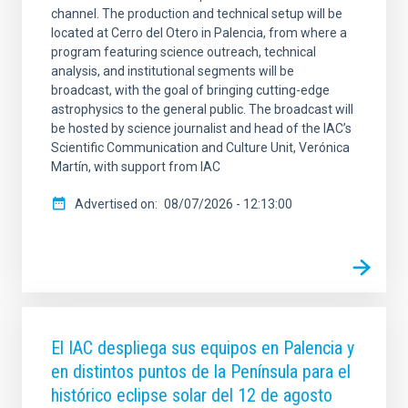
channel. The production and technical setup will be
SCOPE
located at Cerro del Otero in Palencia, from where a
program featuring science outreach, technical
analysis, and institutional segments will be
broadcast, with the goal of bringing cutting-edge
LINES OF RESEARCH
astrophysics to the general public. The broadcast will
be hosted by science journalist and head of the IAC’s
Scientific Communication and Culture Unit, Verónica
Martín, with support from IAC
ADVERTISED ON
Advertised on
08/07/2026 - 12:13:00
MIN
MAX
El IAC despliega sus equipos en Palencia y
en distintos puntos de la Península para el
histórico eclipse solar del 12 de agosto