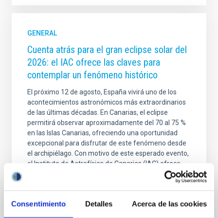
GENERAL
Cuenta atrás para el gran eclipse solar del
2026: el IAC ofrece las claves para
contemplar un fenómeno histórico
El próximo 12 de agosto, España vivirá uno de los
acontecimientos astronómicos más extraordinarios
de las últimas décadas. En Canarias, el eclipse
permitirá observar aproximadamente del 70 al 75 %
en las Islas Canarias, ofreciendo una oportunidad
excepcional para disfrutar de este fenómeno desde
el archipiélago. Con motivo de este esperado evento,
el Instituto de Astrofísica de Canarias (IAC) ofrece
una serie de recomendaciones para ayudar a la
ciudadanía a planificar su observación de forma
segura, elegir las mejores localizaciones desde las
Consentimiento
Detalles
Acerca de las cookies
que contemplarlo y disfrutar plenamente de una