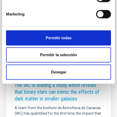
durante el histórico eclipse solar total de 1905. Ahora,
se realizado una restauración conservativa,
Marketing
recuperando su funcionamiento mecánico y óptico y
respetando al máximo sus elementos para adaptarlo
y estar listo para incorporarse a las observaciones
Advertised on
08/06/2026 - 10:59:43
Permitir todas
Permitir la selección
Denegar
PRESS RELEASE
The IAC is leading a study which reveals
that binary stars can mimic the effects of
dark matter in smaller galaxies
A team from the Instituto de Astrofísica de Canarias
(IAC) has quantified for the first time the impact that