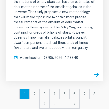
the motions of binary stars can have on estimates of
dark matter in some of the smallest galaxies in the
universe. The study proposes a new methodology
that will make it possible to obtain more precise
measurements of the amount of dark matter
present in these systems. The Milky Way, our galaxy,
contains hundreds of billions of stars. However,
dozens of much smaller galaxies orbit around it,
dwarf companions that host thousands of times
fewer stars and live embedded within our galaxy
Advertised on
08/05/2026 - 17:33:40
Pagination
Current
1
Page
2
Page
3
Page
4
Page
5
Page
6
Page
7
Page
8
page
Page
9
…
Next
››
last
»
page
page