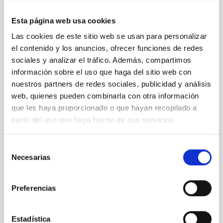
Advertised on
08/06/2026 - 11:34:38
Esta página web usa cookies
Las cookies de este sitio web se usan para personalizar
el contenido y los anuncios, ofrecer funciones de redes
sociales y analizar el tráfico. Además, compartimos
información sobre el uso que haga del sitio web con
PRESS RELEASE
nuestros partners de redes sociales, publicidad y análisis
web, quienes pueden combinarla con otra información
Un telescopio histórico de 1905 vuelve a
que les haya proporcionado o que hayan recopilado a
la vida un siglo después para observar el
partir del uso que haya hecho de sus servicios.
Sol en Palencia de la mano del IAC y el
proyecto NATE
Selección
Más de un siglo después de haber permanecido
Necesarias
de
olvidado en el desván de un monasterio, un
consentimiento
telescopio histórico del siglo XIX vuelve a apuntar
Preferencias
hacia el firmamento para captar un eclipse total de
Sol. El instrumento, un refractor del reputado
fabricante Breton Frères, Paris que formó parte del
Estadística
equipamiento científico desplegado en Palencia