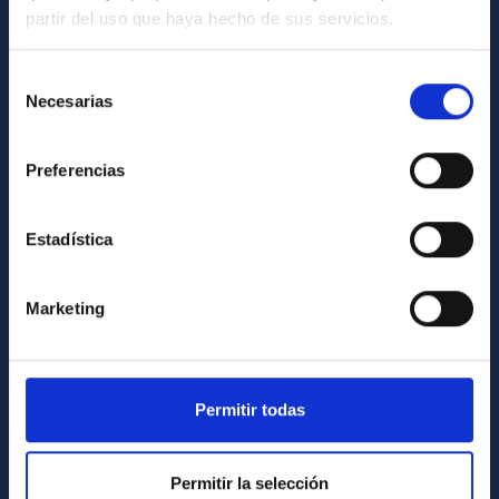
partir del uso que haya hecho de sus servicios.
GENERAL INFORMATION
Contact
Selección
Necesarias
de
How to get to the IAC
consentimiento
List of personnel
Preferencias
Library
General register
Estadística
ABOUT THE IAC
Marketing
Legislation
Transparency
Code of ethics and anti-fraud policy
Permitir todas
Gender equality and diversity
Environment and Sustainability
Permitir la selección