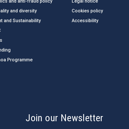
ics and anti-fraud policy
Legal notice
lity and diversity
Cookies policy
 and Sustainability
Accessibility
C
ts
nding
hoa Programme
s
Join our Newsletter