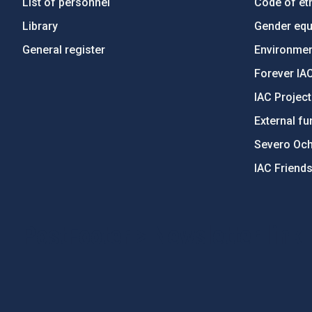
List of personnel
Code of eth
Library
Gender equa
General register
Environment
Forever IA
IAC Projec
External fu
Severo Oc
IAC Friend
PostFooter > Newsletter link