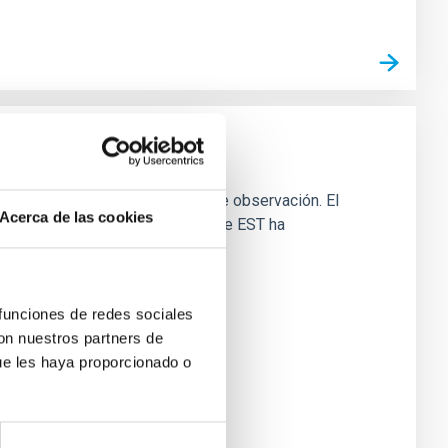
or sus excelentes condiciones de observación. El
Acerca de las cookies
’ local. La Oficina de Proyecto de EST ha
 funciones de redes sociales
con nuestros partners de
ue les haya proporcionado o