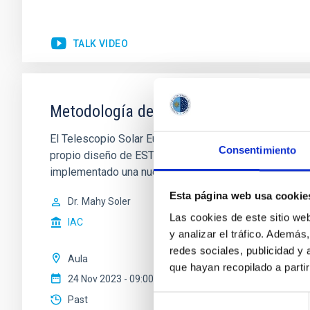
TALK VIDEO
Metodología de cálculo del 'seeing' loc
El Telescopio Solar Europeo (EST) se construirá en e
Consentimiento
propio diseño de EST puede influir en estas condicion
implementado una nueva
Esta página web usa cookie
Dr.
Mahy Soler
Las cookies de este sitio we
IAC
y analizar el tráfico. Ademá
redes sociales, publicidad y
Aula
que hayan recopilado a parti
24 Nov 2023 - 09:00 Europe/London
Selección
Past