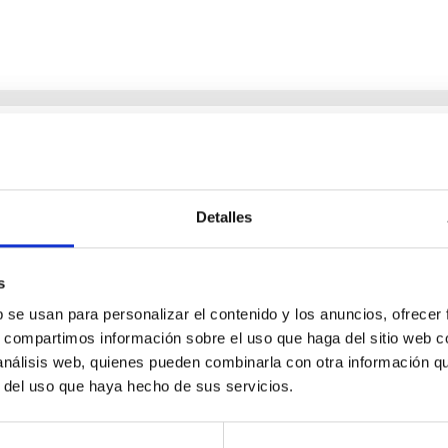
al en el Telescopio Solar Europeo
l Observatorio del Roque de los Muchachos, un lugar conocido p
Detalles
es y afectar a su calidad óptica en un efecto denominado ‘seeing
s
b se usan para personalizar el contenido y los anuncios, ofrecer
s, compartimos información sobre el uso que haga del sitio web 
 análisis web, quienes pueden combinarla con otra información q
r del uso que haya hecho de sus servicios.