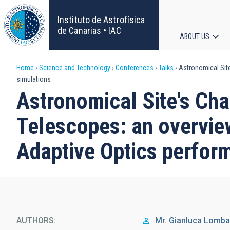
Skip
to
Instituto de Astrofísica
main
de Canarias • IAC
ABOUT US
content
Main
Breadcrumb
Home
Science and Technology
Conferences
Talks
Astronomical Site
navigat
simulations
Astronomical Site's Cha
Telescopes: an overvie
Adaptive Optics perfor
AUTHORS
Mr.
Gianluca
Lomba