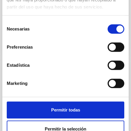
Juan Antonio
Belmonte Avilés
partir del uso que haya hecho de sus servicios.
Aula
24 Nov 2016 - 09:30 Europe/London
Selección
Past
Necesarias
de
consentimiento
Preferencias
TALK VIDEO
Estadística
SEMINAR
100xciencia Opening Ceremony
Marketing
Aula
7 Oct 2015 - 09:00 Europe/London
Permitir todas
Past
Permitir la selección