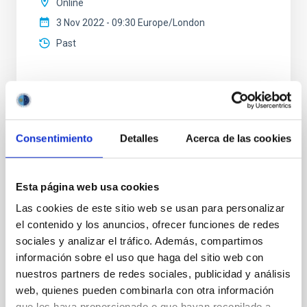
Online
3 Nov 2022 - 09:30 Europe/London
Past
TALK VIDEO
Consentimiento
Detalles
Acerca de las cookies
Petra unveiled: Solstices, Pilgrimages and
Zodiacs in the Nabataean Kingdom
Esta página web usa cookies
En marzo de 106 AD el Reino Nabateo fue anexado
por el emperador Trajano creando la nueva provincia
Las cookies de este sitio web se usan para personalizar
de Arabia (Petraea). Nabatea y su antigua capital, la
el contenido y los anuncios, ofrecer funciones de redes
ciudad rosa de Petra, ha sido uno de nuestros
sociales y analizar el tráfico. Además, compartimos
objetivos de investigación desde nuestra primera
información sobre el uso que haga del sitio web con
campaña de campo en la región en 1996, hace ahora
nuestros partners de redes sociales, publicidad y análisis
20 años. En 2011 se llevó a cabo una campaña
web, quienes pueden combinarla con otra información
que les haya proporcionado o que hayan recopilado a