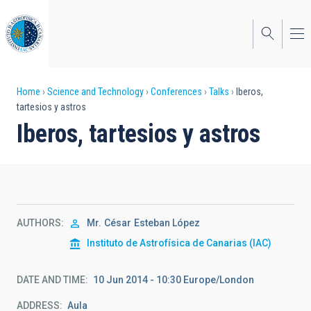
Skip
to
main
content
Breadcrumb
Home
Science and Technology
Conferences
Talks
Iberos,
tartesios y astros
Iberos, tartesios y astros
AUTHORS
Mr.
César
Esteban López
Instituto de Astrofísica de Canarias (IAC)
DATE AND TIME
10 Jun 2014 - 10:30 Europe/London
ADDRESS
Aula